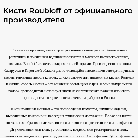
Кисти Roubloff от официального
производителя
Российский производитель с тридцатилетним стажем работы, безупречной
репутацией и признанием ведущих визажистов и мастеров ногтевого сервиса,
компания Roubloff является лидером в своей отрасли. Производство компании
базируется в Кировской области, давно славящейся племенными заводами пушных
зверей, тончайшая шерсть которых служит сырьем для знаменитых кистей. Колонок
и лисица, соболь и белка – вот основные поставщики сырья. Кроме натурального
волоса, производитель использует кисти из синтетического волокна японского
производства, которое и поставляется на фабрики в России.
Кисти компании Roubloff – это произведения искусства, штучные изделия,
выполненные при помощи последних технических достижений. Волос для кистей
тщательным образом подготавливается и очищается, расчесывается и шлифуется.
Двухкомпонентный клей, устойчивый к воздействию растворителей и иных
химических жидкостей, прочно удерживает волоски. Кисти фирмы Рублефф можно