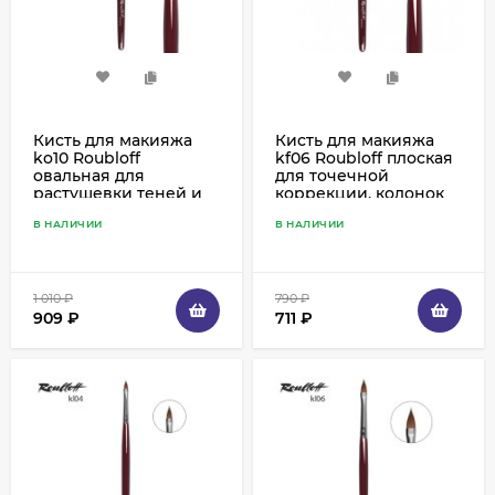
Кисть для макияжа
Кисть для макияжа
ko10 Roubloff
kf06 Roubloff плоская
овальная для
для точечной
растушевки теней и
коррекции, колонок
карандаша, колонок
В НАЛИЧИИ
В НАЛИЧИИ
1 010
₽
790
₽
909
₽
711
₽