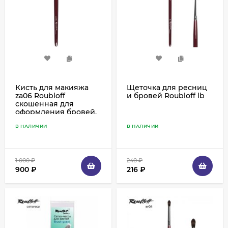
Кисть для макияжа
Щеточка для ресниц
za06 Roubloff
и бровей Roubloff lb
скошенная для
оформления бровей,
колонок
В НАЛИЧИИ
В НАЛИЧИИ
1 000
₽
240
₽
900
₽
216
₽