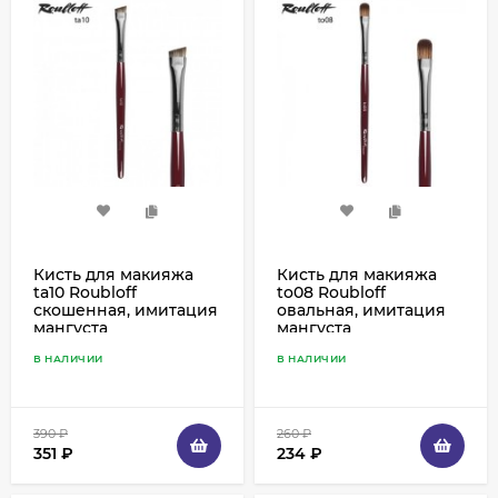
Кисть для макияжа
Кисть для макияжа
ta10 Roubloff
to08 Roubloff
скошенная, имитация
овальная, имитация
мангуста
мангуста
В НАЛИЧИИ
В НАЛИЧИИ
390
₽
260
₽
351
₽
234
₽