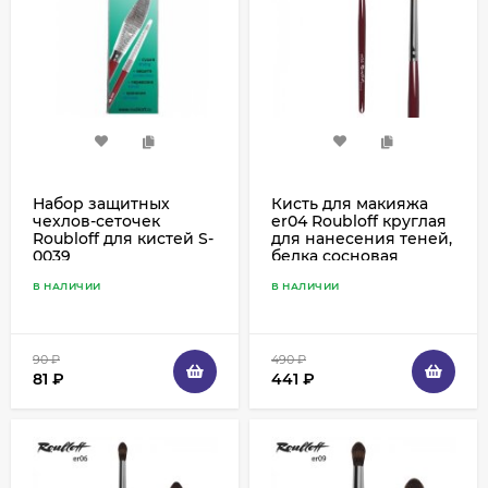
Набор защитных
Кисть для макияжа
чехлов-сеточек
er04 Roubloff круглая
Roubloff для кистей S-
для нанесения теней,
0039
белка сосновая
В НАЛИЧИИ
В НАЛИЧИИ
90
₽
490
₽
81
₽
441
₽