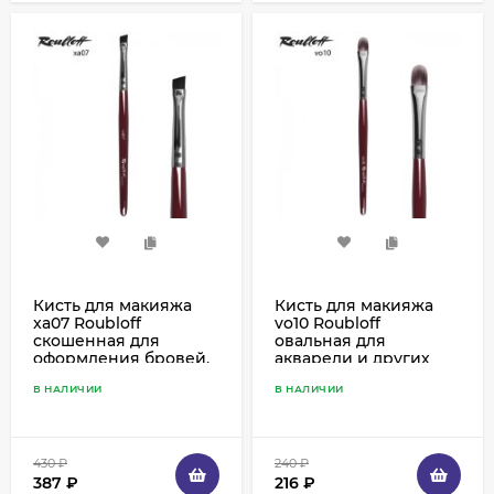
Кисть для макияжа
Кисть для макияжа
xa07 Roubloff
vo10 Roubloff
скошенная для
овальная для
оформления бровей,
акварели и других
норка
жирных текстур,
В НАЛИЧИИ
В НАЛИЧИИ
пестрая синтетика
430
₽
240
₽
387
₽
216
₽