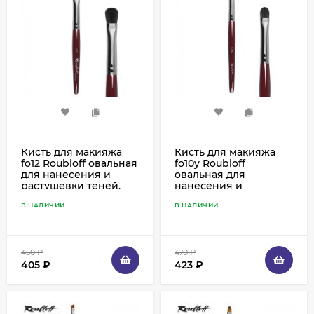
Кисть для макияжа
Кисть для макияжа
fo12 Roubloff овальная
fo10y Roubloff
для нанесения и
овальная для
растушевки теней,
нанесения и
имитация белки
растушевки теней
В НАЛИЧИИ
В НАЛИЧИИ
укороченная,
имитация белки
450
₽
470
₽
405
₽
423
₽