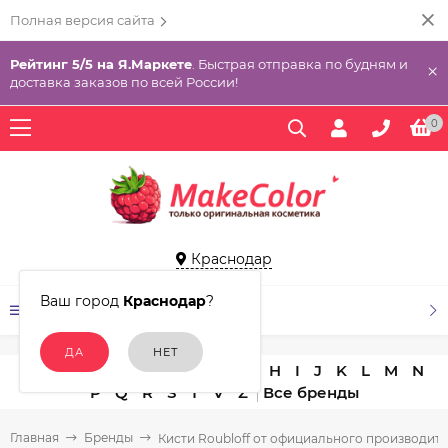
Полная версия сайта
Рейтинг 5/5 на Я.Маркете
. Быстрая отправка по будням и
×
доставка заказов по всей России!
0
Краснодар
Ваш город
Краснодар
?
КАТАЛОГ ТОВАРОВ
A
B
C
D
E
F
G
H
I
J
K
L
M
N
P
Q
R
S
T
V
Z
Главная
Бренды
Кисти Roubloff от официального производит