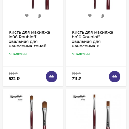
Кисть для макияжа
Кисть для макияжа
io06 Roubloff
bo10 Roubloff
овальная для
овальная для
нанесения теней,
нанесения и
соболь
растушевки теней,
В НАЛИЧИИ
В НАЛИЧИИ
белка
580
₽
790
₽
522
₽
711
₽