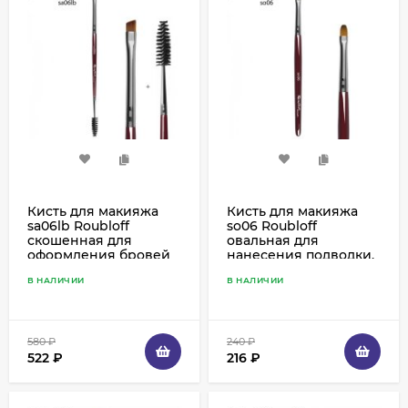
Кисть для макияжа
Кисть для макияжа
sa06lb Roubloff
so06 Roubloff
скошенная для
овальная для
оформления бровей
нанесения подводки,
и подводки
теней, корректоров,
В НАЛИЧИИ
В НАЛИЧИИ
ресничного края,
акварели, имитация
имитация колонка
колонка
580
₽
240
₽
522
₽
216
₽