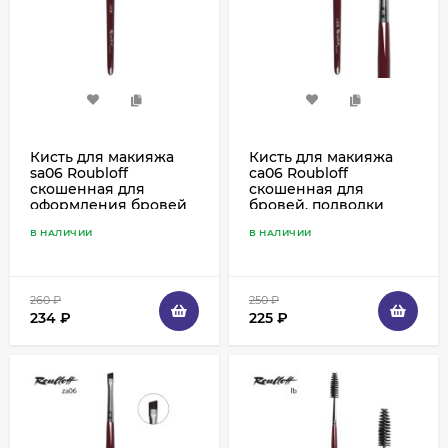
Кисть для макияжа
Кисть для макияжа
sa06 Roubloff
ca06 Roubloff
скошенная для
скошенная для
оформления бровей
бровей, подводки
и подводки
ресничного края,
В НАЛИЧИИ
В НАЛИЧИИ
ресничного края,
синтетика рыжая
имитация колонка
260
₽
250
₽
234
₽
225
₽