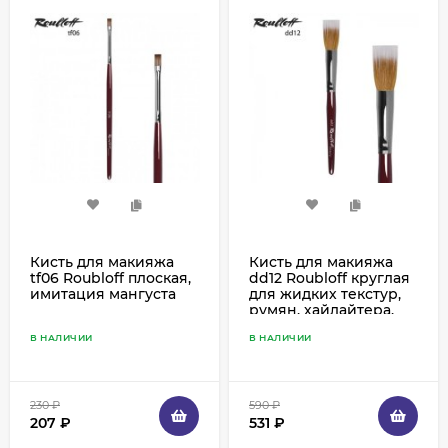
Кисть для макияжа
Кисть для макияжа
tf06 Roubloff плоская,
dd12 Roubloff круглая
имитация мангуста
для жидких текстур,
румян, хайлайтера,
коза и синтетика
В НАЛИЧИИ
В НАЛИЧИИ
230
₽
590
₽
207
₽
531
₽