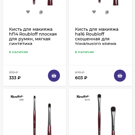
Кисть для макияжа
Кисть для макияжа
hf14 Roubloff плоская
ha16 Roubloff
для румян, мягкая
скошенная для
синтетика
тонального крема,
мягкая синтетика
В НАЛИЧИИ
В НАЛИЧИИ
370
₽
670
₽
333
₽
603
₽