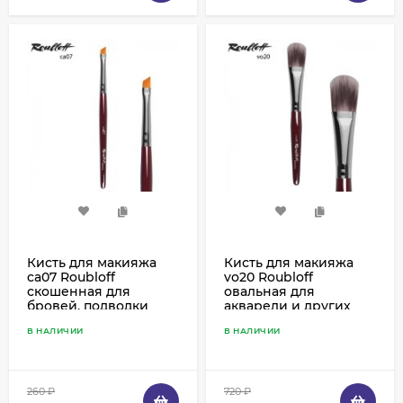
Кисть для макияжа
Кисть для макияжа
ca07 Roubloff
vo20 Roubloff
скошенная для
овальная для
бровей, подводки
акварели и других
ресничного края,
жирных текстур,
В НАЛИЧИИ
В НАЛИЧИИ
синтетика рыжая
пестрая синтетика
260
₽
720
₽