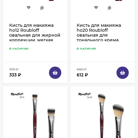
Кисть для макияжа
Кисть для макияжа
ho12 Roubloff
ho20 Roubloff
овальная для жирной
овальная для
коррекции, мягкая
тонального крема,
синтетика
мягкая синтетика
В НАЛИЧИИ
В НАЛИЧИИ
370
₽
680
₽
333
₽
612
₽