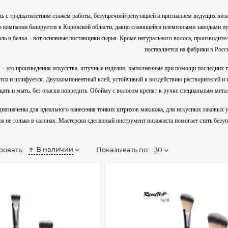
ь с тридцатилетним стажем работы, безупречной репутацией и признанием ведущих визаж
о компании базируется в Кировской области, давно славящейся племенными заводами п
оль и белка – вот основные поставщики сырья. Кроме натурального волоса, производител
поставляется на фабрики в Росс
 – это произведения искусства, штучные изделия, выполненные при помощи последних 
ется и шлифуется. Двухкомпонентный клей, устойчивый к воздействию растворителей и
ать и мыть, без опаски повредить. Обойму с волосом крепят к ручке специальным м
дназначены для идеального нанесения тонких штрихов макияжа, для искусных лаковых
ся не только в салонах. Мастерски сделанный инструмент визажиста помогает стать без
В наличии
Показывать по:
30
ровать: