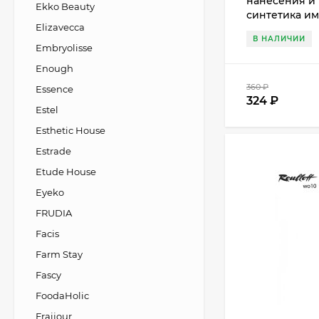
нанесения и 
Ekko Beauty
синтетика и
Elizavecca
В НАЛИЧИИ
Embryolisse
Enough
360
₽
Essence
324
₽
Estel
Esthetic House
Estrade
Etude House
Eyeko
FRUDIA
Facis
Farm Stay
Fascy
FoodaHolic
Fraijour