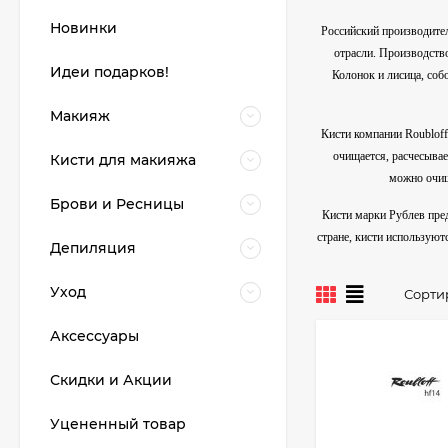
Новинки
Российский производител
отрасли. Производств
Идеи подарков!
Колонок и лисица, соб
Макияж
Кисти компании Roubloff
очищается, расчесыва
Кисти для макияжа
можно очищ
Брови и Ресницы
Кисти марки Рублев пре
стране, кисти используют
Депиляция
Уход
Сорти
Аксессуары
Скидки и Акции
Уцененный товар