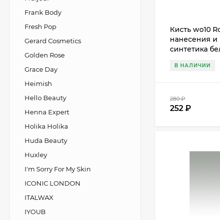
Frank Body
Fresh Pop
Кисть wo10 R
нанесения и 
Gerard Cosmetics
синтетика бе
Golden Rose
В НАЛИЧИИ
Grace Day
Heimish
Hello Beauty
280
₽
252
₽
Henna Expert
Holika Holika
Huda Beauty
Huxley
I'm Sorry For My Skin
ICONIC LONDON
ITALWAX
IYOUB