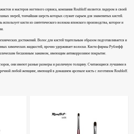
истов и мастеров ногтевого сервиса, компания Roubloff является лидером в своей
ушных зверей, тончайшая шерсть которых служит сырьем для знаменитых кистей.
ь использует кисти из синтетического волокна японского производства, которое и
ии.
технических достижений. Волос для кистей тщательным образом подготавливается и
 иных химических жидкостей, прочно удерживает волоски. Кисти фирмы Рублефф
еталлическим бесшовным зажимом, имеющим антикоррозиное покрытие.
 узоров, они имеют разные размеры и различную толщину. Считающиеся лучшими в
упречной любой женщине, имеющей в домашнем арсенале кисть с логотипом Roubloff.