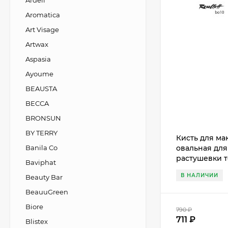
Ardell
Aromatica
Art Visage
Artwax
Aspasia
Ayoume
BEAUSTA
BECCA
BRONSUN
BY TERRY
Кисть для ма
Banila Co
овальная для
растушевки т
Baviphat
В НАЛИЧИИ
Beauty Bar
BeauuGreen
Biore
790
₽
711
₽
Blistex