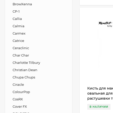
BrowXenna
CP-1
Callia
Calmia
Carmex
Catrice
Ceraclinic
Char Char
Charlotte Tilbury
Christian Dean
Chupa Chups
Ciracle
Кисть для мак
ColourPop
овальная для
растушевки т
CosRX
имитация бе
Cover FX
В НАЛИЧИИ