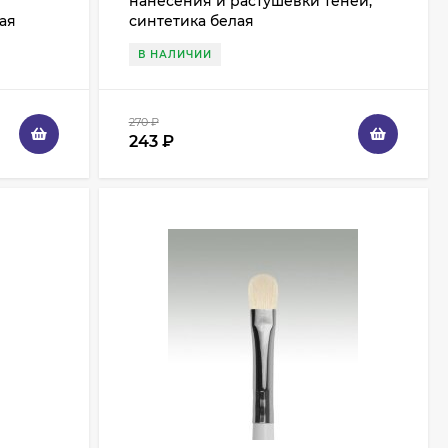
нанесения и растушевки теней,
лая
синтетика белая
В НАЛИЧИИ
270
₽
243
₽