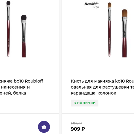
кияжа bo10 Roubloff
Кисть для макияжа ko10 Rou
 нанесения и
овальная для растушевки т
еней, белка
карандаша, колонок
В НАЛИЧИИ
1 010
₽
909
₽