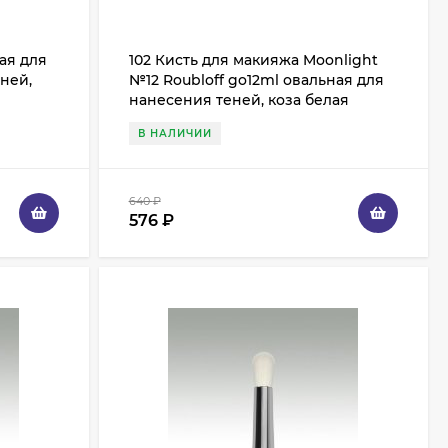
ная для
102 Кисть для макияжа Moonlight
ней,
№12 Roubloff go12ml овальная для
нанесения теней, коза белая
В НАЛИЧИИ
640
₽
576
₽