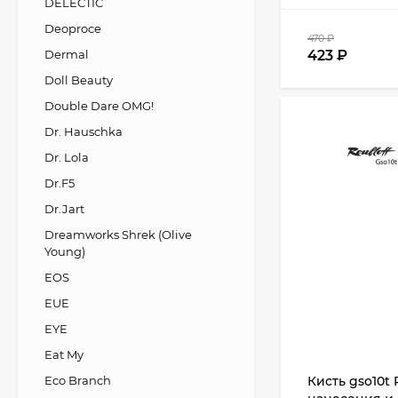
DELECTIC
Deoproce
470
₽
Dermal
423
₽
Doll Beauty
Double Dare OMG!
Dr. Hauschka
Dr. Lola
Dr.F5
Dr.Jart
Dreamworks Shrek (Olive
Young)
EOS
EUE
EYE
Eat My
Eco Branch
Кисть gso10t 