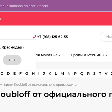
тавка заказов по всей России!
т
+7 (918) 125-62-55
д
Краснодар
?
кияж
Кисти для макияжа
Брови и Ресницы
C
D
E
F
G
H
I
J
K
L
M
N
P
Q
R
S
T
V
Кисти Roubloff от официального производителя
Roubloff от официального