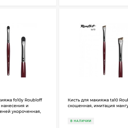
ияжа fo10y Roubloff
Кисть для макияжа ta10 Roub
 нанесения и
скошенная, имитация манг
еней укороченная,
лки
В НАЛИЧИИ