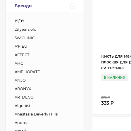
Бренды
19/99
23 years old
3W CLINIC
A'PIEU
AFFECT
Кисть для мак
плоская для 
AHC
синтетика
AMELIORATE
В НАЛИЧИИ
ANJO
ARONYX
ARTDECO
370
₽
333
₽
Algenist
Anastasia Beverly Hills
Andrea