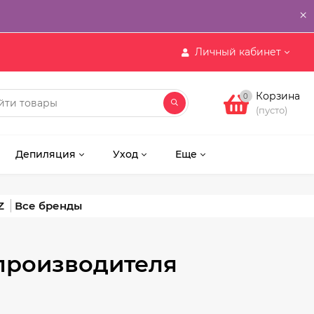
×
Личный кабинет
Корзина
0
(пусто)
Депиляция
Уход
Еще
Z
 производителя