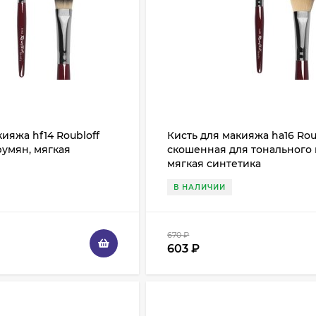
ияжа hf14 Roubloff
Кисть для макияжа ha16 Rou
румян, мягкая
скошенная для тонального 
мягкая синтетика
В НАЛИЧИИ
670
₽
603
₽