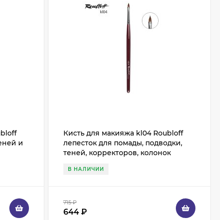
bloff
Кисть для макияжа kl04 Roubloff
еней и
лепесток для помады, подводки,
теней, корректоров, колонок
В НАЛИЧИИ
715
₽
644
₽