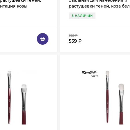
растушевки теней,
овальная для нанесения и
митация козы
растушевки теней, коза бе
В НАЛИЧИИ
622
₽
559
₽