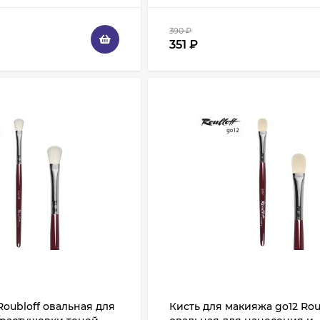
390
₽
351
₽
Roubloff овальная для
Кисть для макияжа go12 Rou