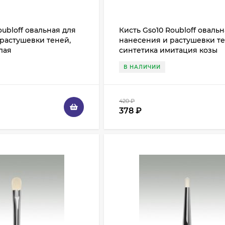
oubloff овальная для
Кисть Gso10 Roubloff оваль
растушевки теней,
нанесения и растушевки те
лая
синтетика имитация козы
В НАЛИЧИИ
420
₽
378
₽