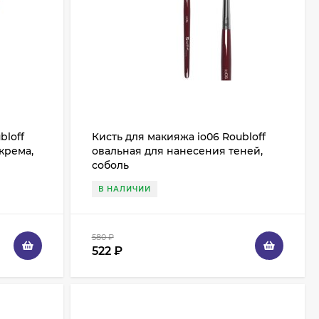
bloff
Кисть для макияжа io06 Roubloff
крема,
овальная для нанесения теней,
соболь
В НАЛИЧИИ
580
₽
522
₽