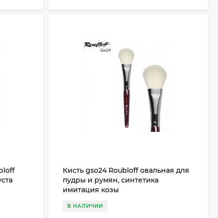
loff
Кисть gso24 Roubloff овальная для
уста
пудры и румян, синтетика
имитация козы
В НАЛИЧИИ