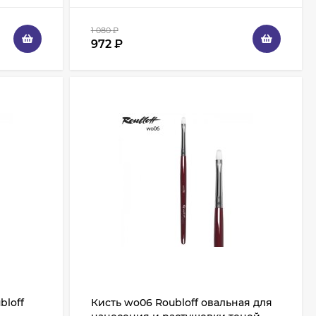
1 080
₽
972
₽
bloff
Кисть wo06 Roubloff овальная для