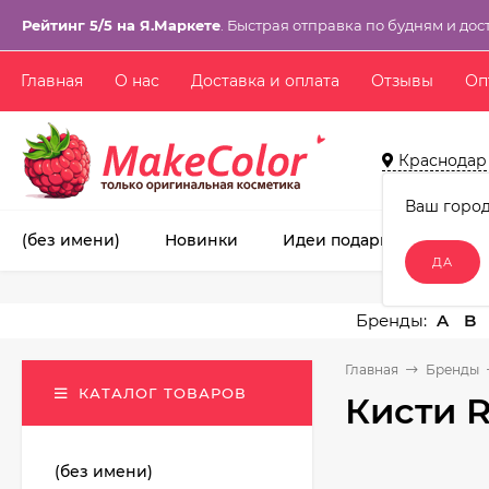
Рейтинг 5/5 на Я.Маркете
. Быстрая отправка по будням и дос
Главная
О нас
Доставка и оплата
Отзывы
Оп
Краснодар
Ваш горо
(без имени)
Новинки
Идеи подарков!
Ма
A
B
Главная
Бренды
КАТАЛОГ ТОВАРОВ
Кисти 
(без имени)