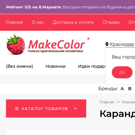
Рейтинг 5/5 на Я.Маркете
. Быстрая отправка по будням и дос
Главная
О нас
Доставка и оплата
Отзывы
Оп
Краснодар
Ваш горо
(без имени)
Новинки
Идеи подарков!
Ма
A
B
Главная
Макия
КАТАЛОГ ТОВАРОВ
Каранд