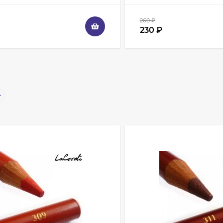
260
₽
230
₽