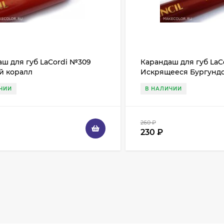
ш для губ LaCordi №309
Карандаш для губ LaC
й коралл
Искрящееся Бургунд
ЧИИ
В НАЛИЧИИ
260
₽
230
₽