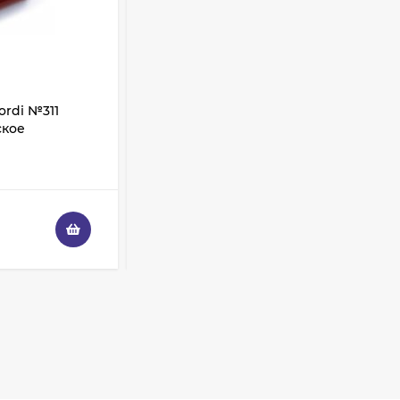
Shik 01 таклон,
имитация белки
3 325
₽
2 950
₽
ordi №311
Карандаш для губ LaCordi №313
Палетка теней
ское
Нежный коралл
ColourPop - Off
Melrose
3 228
₽
В НАЛИЧИИ
1 936
₽
260
₽
230
₽
Палетка теней
ColourPop - Lush Life
3 108
₽
1 864
₽
Палетка теней
ColourPop - So Very
Lovely