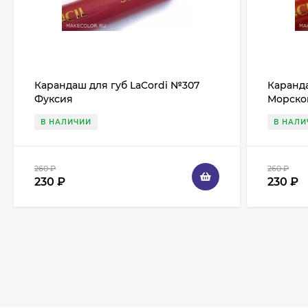
Карандаш для губ LaCordi №307
Каранда
Фуксия
Морско
В НАЛИЧИИ
В НАЛИ
260
₽
260
₽
230
₽
230
₽