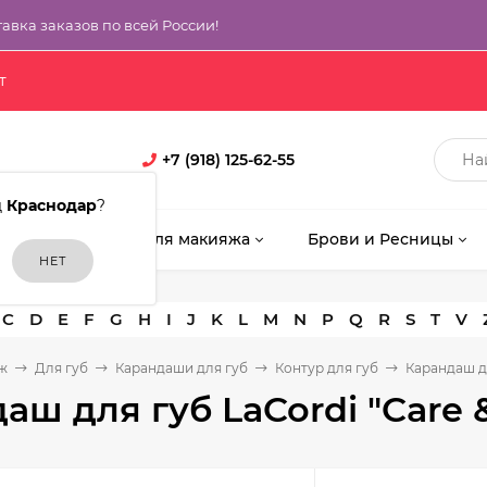
тавка заказов по всей России!
т
+7 (918) 125-62-55
д
Краснодар
?
кияж
Кисти для макияжа
Брови и Ресницы
C
D
E
F
G
H
I
J
K
L
M
N
P
Q
R
S
T
V
ж
Для губ
Карандаши для губ
Контур для губ
Карандаш дл
аш для губ LaCordi "Care