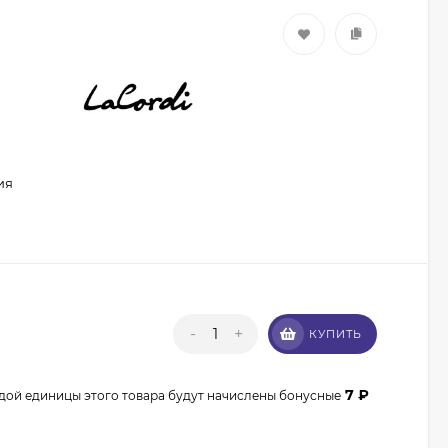
ия
Кисть из волоса пони
Валери-Д №8 со
скосом 8М-7240
350
₽
315
₽
-
+
КУПИТЬ
Кисть из волоса
енота Валери-Д №3К
веерная 3М-932К0
7
₽
дой единицы этого товара будут начислены бонусные
350
₽
315
₽