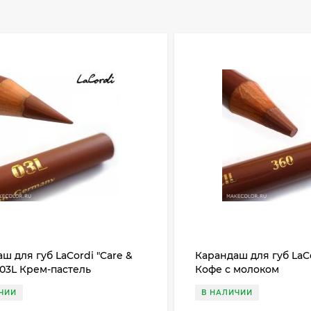
ш для губ LaCordi "Care &
Карандаш для губ LaC
03L Крем-пастель
Кофе с молоком
ЧИИ
В НАЛИЧИИ