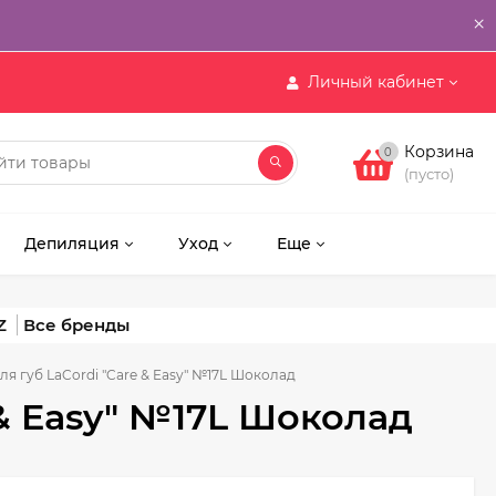
×
Личный кабинет
Корзина
0
(пусто)
Депиляция
Уход
Еще
Z
я губ LaCordi "Care & Easy" №17L Шоколад
 & Easy" №17L Шоколад