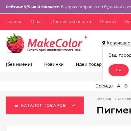
Рейтинг 5/5 на Я.Маркете
. Быстрая отправка по будням и дос
Главная
О нас
Доставка и оплата
Отзывы
Оп
Краснодар
Ваш горо
(без имени)
Новинки
Идеи подарков!
Ма
A
B
Главная
Макия
КАТАЛОГ ТОВАРОВ
Пигмен