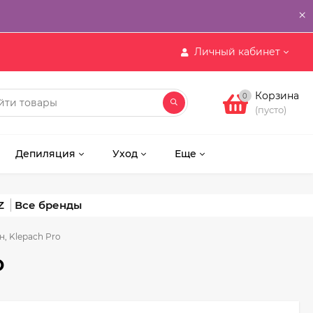
×
Личный кабинет
Корзина
0
(пусто)
Депиляция
Уход
Еще
Z
н, Klepach Pro
o