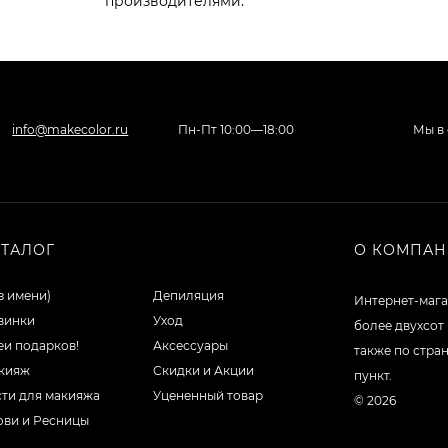
производителями.
info@makecolor.ru
Пн-Пт 10:00—18:00
Мы в 
АТАЛОГ
О КОМПА
з имени)
Депиляция
Интернет-мага
винки
Уход
более двухсот
еи подарков!
Аксессуары
также по стра
кияж
Скидки и Акции
пункт.
сти для макияжа
Уцененный товар
© 2026
ови и Ресницы