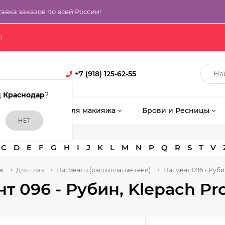
тавка заказов по всей России!
т
+7 (918) 125-62-55
д
Краснодар
?
кияж
Кисти для макияжа
Брови и Ресницы
C
D
E
F
G
H
I
J
K
L
M
N
P
Q
R
S
T
V
ж
Для глаз
Пигменты (рассыпчатые тени)
Пигмент 096 - Руби
т 096 - Рубин, Klepach Pr