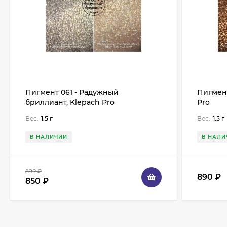
Пигмент 061 - Радужный
Пигмент
бриллиант, Klepach Pro
Pro
Вес:
1.5 г
Вес:
1.5 г
В НАЛИЧИИ
В НАЛИ
890
₽
890
₽
850
₽