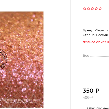
Бренд:
Klepach 
Страна: Россия
ПОЛНОЕ ОПИСАН
Вес
350
₽
400
₽
За покупку каж