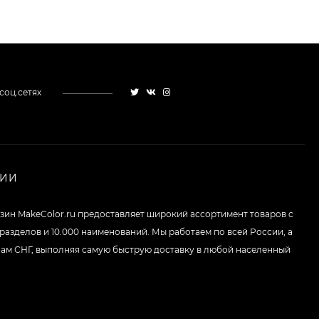
Кисть для макияжа
Shik 01 таклон,
имитация белки
3 325
₽
2 950
₽
соц.сетях
Палетка теней
ColourPop - Off
Melrose
3 228
₽
1 936
₽
НИИ
Палетка теней
зин MakeColor.ru предоставляет широкий ассортимент товаров c
ColourPop - Lush Life
 разделов и 10.000 наименований. Мы работаем по всей России, а
3 108
₽
нам СНГ, выполняя самую быструю доставку в любой населенный
1 864
₽
Палетка теней
ColourPop - So Very