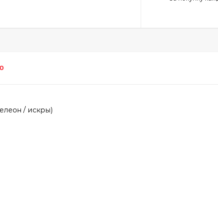
0
елеон / искры)