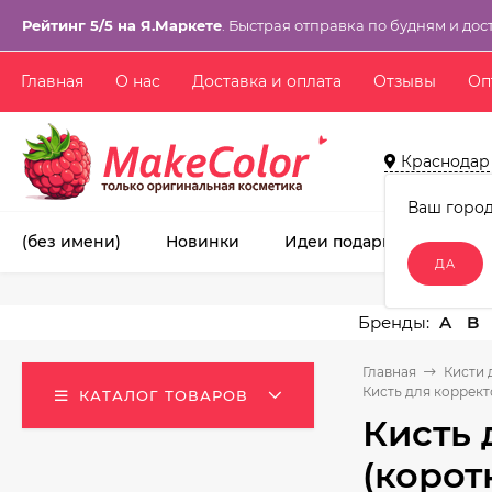
Рейтинг 5/5 на Я.Маркете
. Быстрая отправка по будням и дос
Главная
О нас
Доставка и оплата
Отзывы
Оп
Краснодар
Ваш горо
(без имени)
Новинки
Идеи подарков!
Ма
A
B
Главная
Кисти 
Кисть для коррект
КАТАЛОГ ТОВАРОВ
Кисть 
(корот