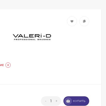
ИЕ
Кисть из волоса пони
Валери-Д №8 со
скосом 8М-7240
350
₽
315
₽
-
+
Кисть из волоса
КУПИТЬ
енота Валери-Д №3К