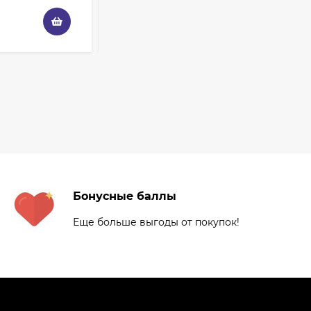
Apple Cider Vinegar
Peel, 30 мл
490
₽
385
₽
Кисть для макияжа
Shik 01 таклон,
имитация белки
3 325
₽
2 950
₽
Палетка теней
ColourPop - Off
Melrose
3 228
₽
1 936
₽
Бонусные баллы
Еще больше выгоды от покупок!
Палетка теней
ColourPop - Lush Life
3 108
₽
1 864
₽