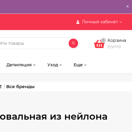
×
Личный кабинет
Корзина
0
(пусто)
Депиляция
Уход
Еще
Z
 овальная из нейлона