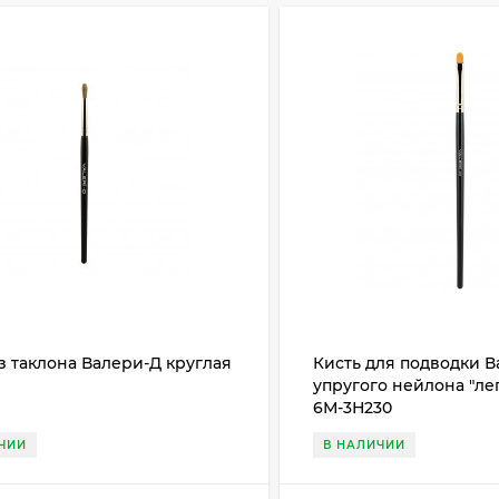
з таклона Валери-Д круглая
Кисть для подводки В
упругого нейлона "ле
6М-3Н230
ЧИИ
В НАЛИЧИИ