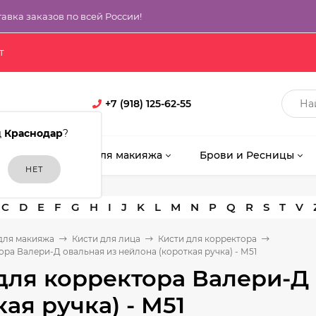
тавка заказов по всей России!
т
+7 (918) 125-62-55
д
Краснодар
?
кияж
Кисти для макияжа
Брови и Ресницы
C
D
E
F
G
H
I
J
K
L
M
N
P
Q
R
S
T
V
для макияжа
Кисти для лица
Кисти для корректора
ора Валери-Д овальная из нейлона (короткая ручка) - М51
для корректора Валери-Д
кая ручка) - М51