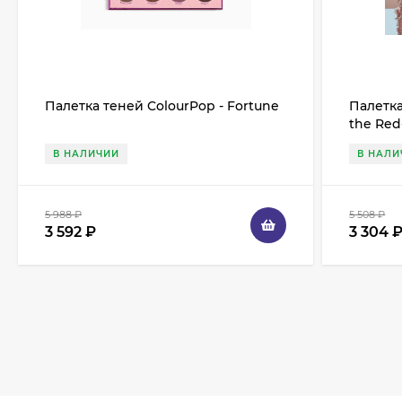
Палетка теней ColourPop - Fortune
Палетка
the Red
В НАЛИЧИИ
В НАЛИ
5 988
₽
5 508
₽
3 592
₽
3 304