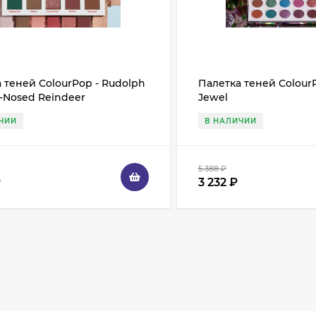
 теней ColourPop - Rudolph
Палетка теней ColourPo
-Nosed Reindeer
Jewel
ЧИИ
В НАЛИЧИИ
5 388
₽
₽
3 232
₽