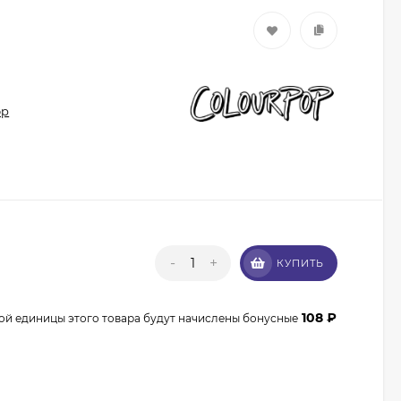
op
Кисть из волоса пони
Валери-Д №8 со
скосом 8М-7240
350
₽
315
₽
-
+
КУПИТЬ
108
₽
ой единицы этого товара будут начислены бонусные
Кисть из волоса
енота Валери-Д №3К
веерная 3М-932К0
350
₽
315
₽