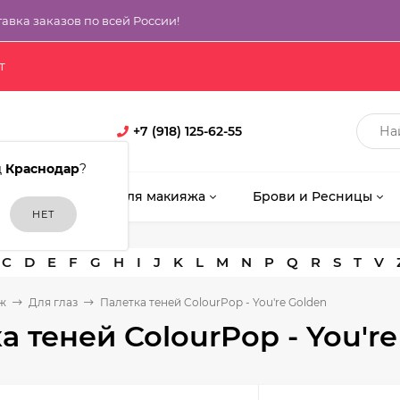
тавка заказов по всей России!
т
+7 (918) 125-62-55
д
Краснодар
?
кияж
Кисти для макияжа
Брови и Ресницы
C
D
E
F
G
H
I
J
K
L
M
N
P
Q
R
S
T
V
ж
Для глаз
Палетка теней ColourPop - You're Golden
а теней ColourPop - You'r