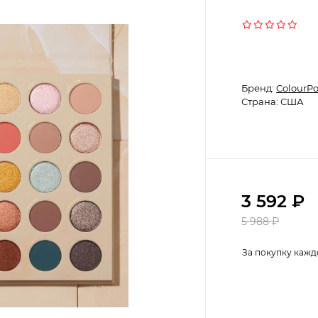
Бренд:
ColourP
Страна: США
3 592
₽
5 988
₽
За покупку кажд