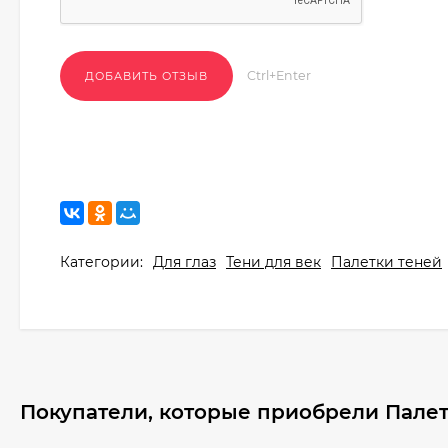
Ctrl+Enter
Категории:
Для глаз
Тени для век
Палетки теней
Покупатели, которые приобрели Палетк