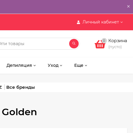
×
Личный кабинет
Корзина
0
(пусто)
Депиляция
Уход
Еще
Z
e Golden