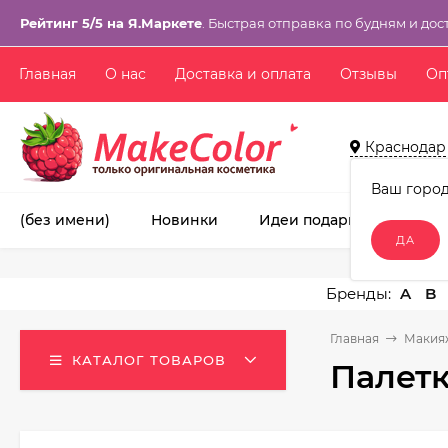
Рейтинг 5/5 на Я.Маркете
. Быстрая отправка по будням и дос
Главная
О нас
Доставка и оплата
Отзывы
Оп
Краснодар
Ваш горо
(без имени)
Новинки
Идеи подарков!
Ма
A
B
Главная
Макия
КАТАЛОГ ТОВАРОВ
Палетк