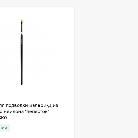
ля подводки Валери-Д из
о нейлона "лепесток"
3К0
ЧИИ