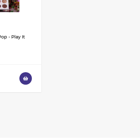
Shik 01 таклон,
имитация белки
3 325
₽
2 950
₽
p - Play It
Палетка теней
ColourPop - Off
Melrose
3 228
₽
1 936
₽
Палетка теней
ColourPop - Lush Life
3 108
₽
1 864
₽
Палетка теней
ColourPop - So Very
Lovely