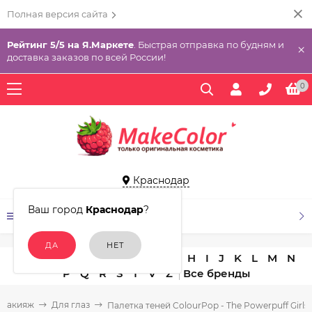
Полная версия сайта
Рейтинг 5/5 на Я.Маркете
. Быстрая отправка по будням и
×
доставка заказов по всей России!
0
Краснодар
Ваш город
Краснодар
?
КАТАЛОГ ТОВАРОВ
A
B
C
D
E
F
G
H
I
J
K
L
M
N
P
Q
R
S
T
V
Z
Макияж
Для глаз
Палетка теней ColourPop - The Powerpuff Girls