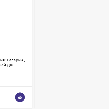
Кисть для макияжа
Shik 01 таклон,
имитация белки
3 325
₽
2 950
₽
Палетка теней
ColourPop - Off
Melrose
3 228
₽
1 936
₽
рия" Валери-Д
Кисть "Джинсовая серия" Валери-Д
ней Д10
пони "лепесток" для теней Д13
Палетка теней
В НАЛИЧИИ
ColourPop - Lush Life
3 108
₽
1 864
₽
380
₽
342
₽