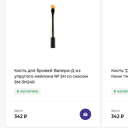
Кисть для бровей Валери-Д из
Кисть "
упругого нейлона № 5Н со скосом
пони "л
5М-3Н240
В НАЛИЧИИ
В НАЛИ
380
₽
380
₽
342
₽
342
₽