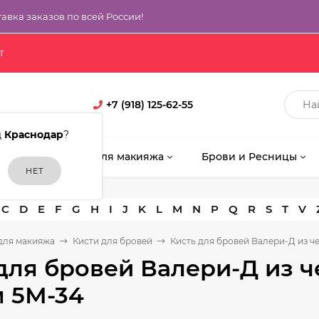
тавка заказов по всей России!
т
+7 (918) 125-62-55
д
Краснодар
?
кияж
Кисти для макияжа
Брови и Ресницы
C
D
E
F
G
H
I
J
K
L
M
N
P
Q
R
S
T
V
для макияжа
Кисти для бровей
Кисть для бровей Валери-Д из ч
для бровей Валери-Д из 
 5М-34