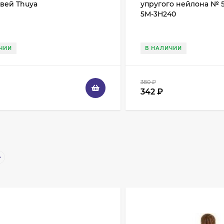
вей Thuya
упругого нейлона № 5
5М-3Н240
ЧИИ
В НАЛИЧИИ
380
₽
342
₽