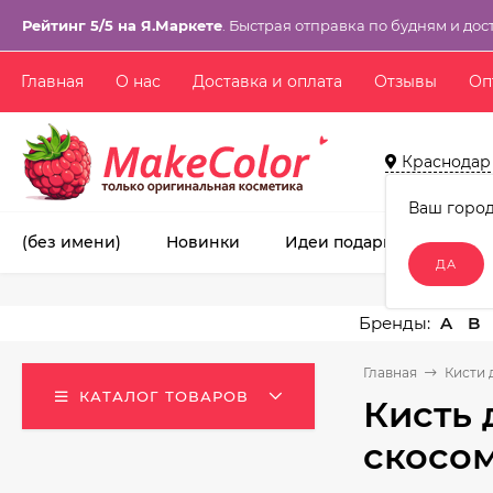
Рейтинг 5/5 на Я.Маркете
. Быстрая отправка по будням и дос
Главная
О нас
Доставка и оплата
Отзывы
Оп
Краснодар
Ваш горо
(без имени)
Новинки
Идеи подарков!
Ма
A
B
Главная
Кисти 
КАТАЛОГ ТОВАРОВ
Кисть 
скосом