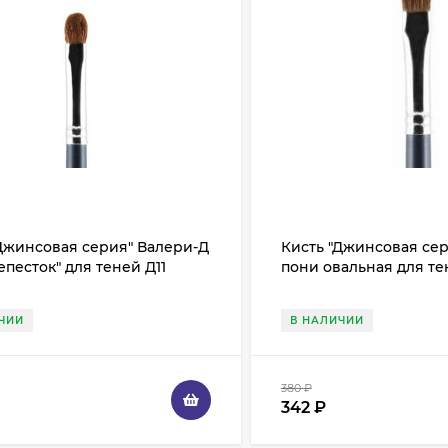
Джинсовая серия" Валери-Д
Кисть "Джинсовая се
епесток" для теней Д11
пони овальная для те
ЧИИ
В НАЛИЧИИ
380
₽
342
₽