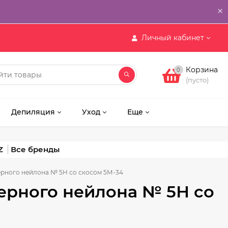
×
Личный кабинет
Корзина
0
(пусто)
Депиляция
Уход
Еще
Z
ерного нейлона № 5Н со скосом 5М-34
черного нейлона № 5Н со