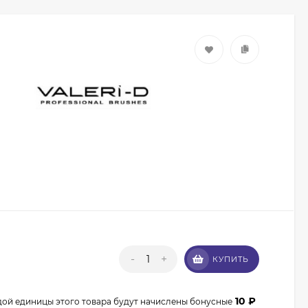
Кисть из волоса пони
Валери-Д №8 со
скосом 8М-7240
350
₽
315
₽
-
+
КУПИТЬ
Кисть из волоса
енота Валери-Д №3К
веерная 3М-932К0
10
₽
350
₽
дой единицы этого товара будут начислены бонусные