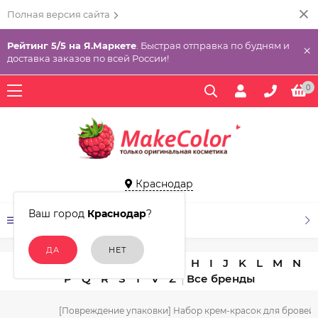
Полная версия сайта
Рейтинг 5/5 на Я.Маркете
. Быстрая отправка по будням и
×
доставка заказов по всей России!
0
Краснодар
Ваш город
Краснодар
?
КАТАЛОГ ТОВАРОВ
A
B
C
D
E
F
G
H
I
J
K
L
M
N
P
Q
R
S
T
V
Z
[Повреждение упаковки] Набор крем-красок для бровей