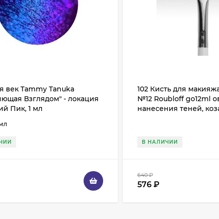
ля век Tammy Tanuka
102 Кисть для макияж
яющая Взглядом" - локация
№12 Roubloff go12ml о
й Пик, 1 мл
нанесения теней, коз
 мл
ЧИИ
В НАЛИЧИИ
640
₽
576
₽