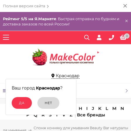
Полная версия сайта
Рейтинг 5/5 на Я.Маркете
. Быстрая отправка по будням и
×
доставка заказов по всей России!
0
Краснодар
Ваш город
Краснодар
?
КАТАЛОГ ТОВАРОВ
A
B
C
D
E
F
G
H
I
J
K
L
M
N
P
Q
R
S
T
V
Z
Спонж конняку для умывания Beauty Bar натуральны
 для умывания