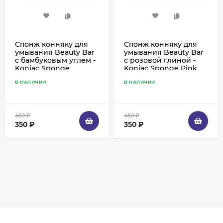
Спонж конняку для
Спонж конняку для
умывания Beauty Bar
умывания Beauty Bar
с бамбуковым углем -
с розовой глиной -
Konjac Sponge
Konjac Sponge Pink
Bamboo Charcoal
Clay
В НАЛИЧИИ
В НАЛИЧИИ
450
₽
450
₽
350
₽
350
₽