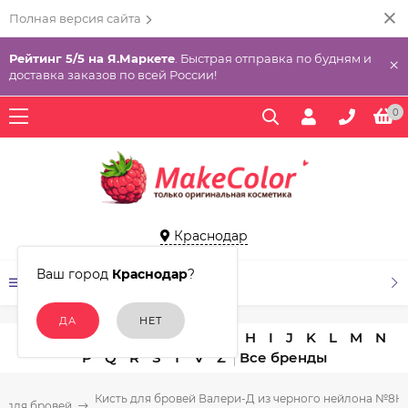
Полная версия сайта
Рейтинг 5/5 на Я.Маркете
. Быстрая отправка по будням и
×
доставка заказов по всей России!
0
Краснодар
Ваш город
Краснодар
?
КАТАЛОГ ТОВАРОВ
A
B
C
D
E
F
G
H
I
J
K
L
M
N
P
Q
R
S
T
V
Z
Кисть для бровей Валери-Д из черного нейлона №8Н 
и для бровей