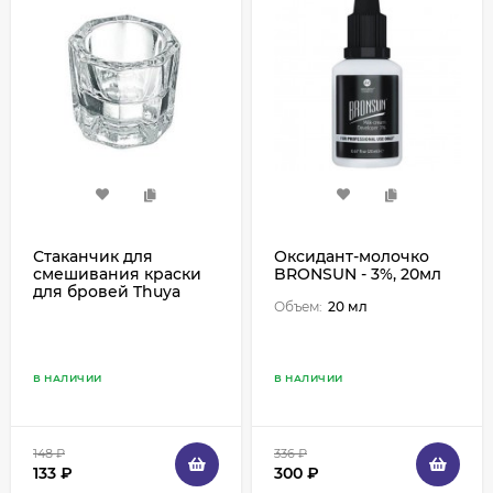
Стаканчик для
Оксидант-молочко
смешивания краски
BRONSUN - 3%, 20мл
для бровей Thuya
Объем:
20 мл
В НАЛИЧИИ
В НАЛИЧИИ
148
₽
336
₽
133
₽
300
₽