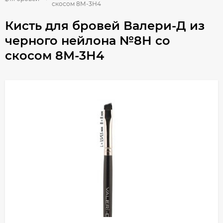
скосом 8М-3Н4
Кисть для бровей Валери-Д из
черного нейлона №8Н со
скосом 8М-3Н4