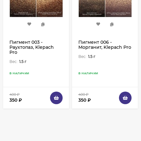
Пигмент 003 -
Пигмент 006 -
Раухтопаз, Klepach
Морганит, Klepach Pro
Pro
Вес:
1.5 г
Вес:
1.5 г
В НАЛИЧИИ
В НАЛИЧИИ
400
₽
400
₽
350
₽
350
₽