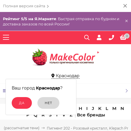
Полная версия сайта
Рейтинг 5/5 на Я.Маркете
. Быстрая отправка по будням и
×
доставка заказов по всей России!
0
Краснодар
Ваш город
Краснодар
?
КАТАЛОГ ТОВАРОВ
A
B
C
D
E
F
G
H
I
J
K
L
M
N
P
Q
R
S
T
V
Z
ы (рассыпчатые тени)
Пигмент 202 - Розовый кристалл, Klepach Pro