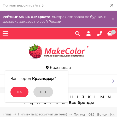
Полная версия сайта
Рейтинг 5/5 на Я.Маркете
. Быстрая отправка по будням и
×
доставка заказов по всей России!
0
Краснодар
Ваш город
Краснодар
?
КАТАЛОГ ТОВАРОВ
A
B
C
D
E
F
G
H
I
J
K
L
M
N
P
Q
R
S
T
V
Z
ля глаз
Пигменты (рассыпчатые тени)
Пигмент 035 - Боксит, Kle