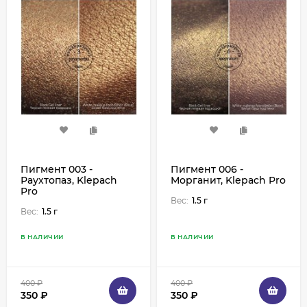
Пигмент 003 -
Пигмент 006 -
Раухтопаз, Klepach
Морганит, Klepach Pro
Pro
Вес:
1.5 г
Вес:
1.5 г
В НАЛИЧИИ
В НАЛИЧИИ
400
₽
400
₽
350
₽
350
₽