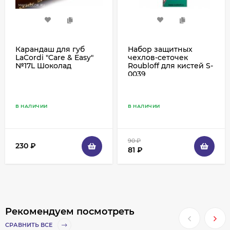
Карандаш для губ
Набор защитных
LaCordi "Care & Easy"
чехлов-сеточек
№17L Шоколад
Roubloff для кистей S-
0039
В НАЛИЧИИ
В НАЛИЧИИ
90
₽
230
₽
81
₽
Рекомендуем посмотреть
СРАВНИТЬ ВСЕ