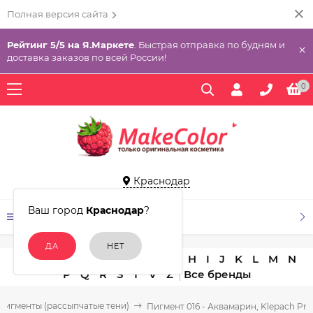
Полная версия сайта
Рейтинг 5/5 на Я.Маркете
. Быстрая отправка по будням и
×
доставка заказов по всей России!
0
Краснодар
Ваш город
Краснодар
?
КАТАЛОГ ТОВАРОВ
A
B
C
D
E
F
G
H
I
J
K
L
M
N
P
Q
R
S
T
V
Z
Пигменты (рассыпчатые тени)
Пигмент 016 - Аквамарин, Klepach Pro