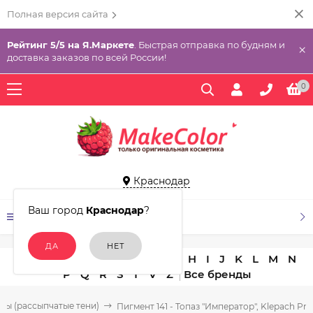
Полная версия сайта
Рейтинг 5/5 на Я.Маркете
. Быстрая отправка по будням и
×
доставка заказов по всей России!
0
Краснодар
Ваш город
Краснодар
?
КАТАЛОГ ТОВАРОВ
A
B
C
D
E
F
G
H
I
J
K
L
M
N
P
Q
R
S
T
V
Z
ты (рассыпчатые тени)
Пигмент 141 - Топаз "Император", Klepach Pro