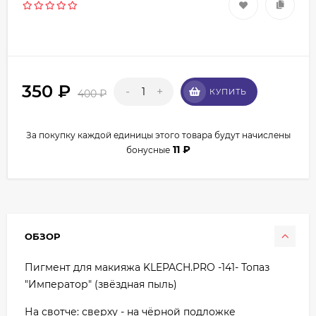
350
₽
-
+
КУПИТЬ
400
₽
За покупку каждой единицы этого товара будут начислены
11
₽
бонусные
ОБЗОР
Пигмент для макияжа KLEPACH.PRO -141- Топаз
"Император" (звёздная пыль)
На свотче: сверху - на чёрной подложке