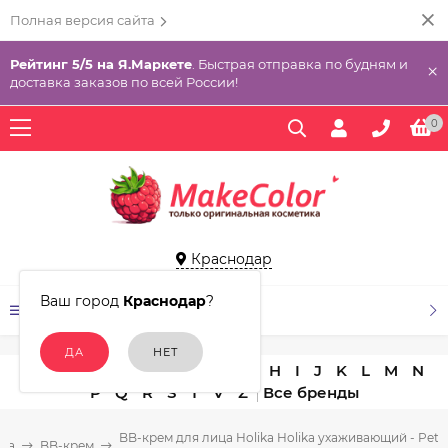
Полная версия сайта
Рейтинг 5/5 на Я.Маркете
. Быстрая отправка по будням и
×
доставка заказов по всей России!
0
Краснодар
Ваш город
Краснодар
?
КАТАЛОГ ТОВАРОВ
A
B
C
D
E
F
G
H
I
J
K
L
M
N
P
Q
R
S
T
V
Z
BB-крем для лица Holika Holika ухаживающий - Peti
тва
BB-крем