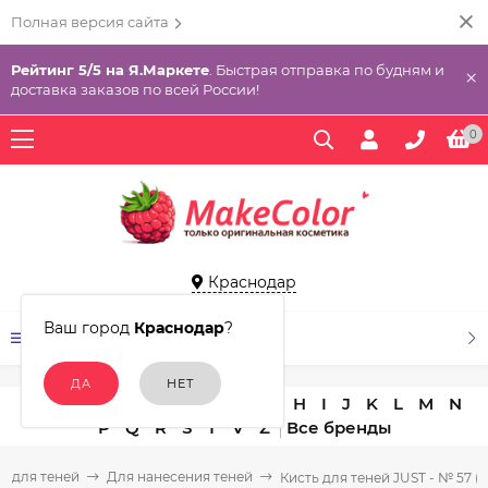
Полная версия сайта
Рейтинг 5/5 на Я.Маркете
. Быстрая отправка по будням и
×
доставка заказов по всей России!
0
Краснодар
Ваш город
Краснодар
?
КАТАЛОГ ТОВАРОВ
A
B
C
D
E
F
G
H
I
J
K
L
M
N
P
Q
R
S
T
V
Z
и для теней
Для нанесения теней
Кисть для теней JUST - № 57 (