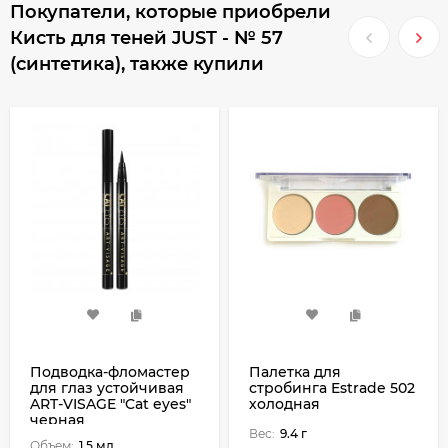
Покупатели, которые приобрели
Кисть для теней JUST - № 57
(синтетика), также купили
Подводка-фломастер
Палетка для
для глаз устойчивая
стробинга Estrade 502
ART-VISAGE "Cat eyes"
холодная
черная
Вес:
9.4 г
Объем:
1.5 мл