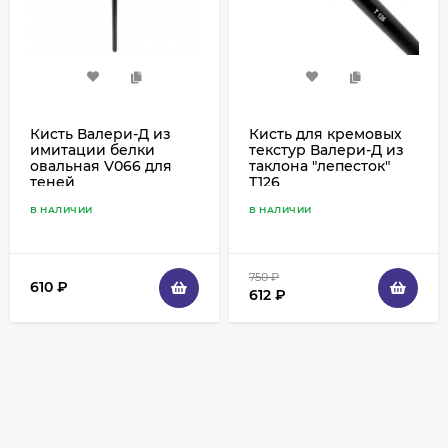
Кисть Валери-Д из
Кисть для кремовых
имитации белки
текстур Валери-Д из
овальная V066 для
таклона "лепесток"
теней
Т126
В НАЛИЧИИ
В НАЛИЧИИ
750
₽
610
₽
612
₽