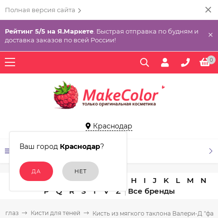
Полная версия сайта
Рейтинг 5/5 на Я.Маркете
. Быстрая отправка по будням и
×
доставка заказов по всей России!
0
Краснодар
Ваш город
Краснодар
?
КАТАЛОГ ТОВАРОВ
A
B
C
D
E
F
G
H
I
J
K
L
M
N
P
Q
R
S
T
V
Z
я глаз
Кисти для теней
Кисть из мягкого таклона Валери-Д "фак