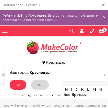
Полная версия сайта
Рейтинг 5/5 на Я.Маркете
. Быстрая отправка по будням и
×
доставка заказов по всей России!
0
Краснодар
Ваш город
Краснодар
?
КАТАЛОГ ТОВАРОВ
A
B
C
D
E
F
G
H
I
J
K
L
M
N
P
Q
R
S
T
V
Z
я глаз
Кисти для теней
Кисть из мягкого таклона Валери-Д "фак