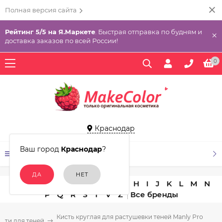
Полная версия сайта
Рейтинг 5/5 на Я.Маркете
. Быстрая отправка по будням и
×
доставка заказов по всей России!
0
Краснодар
Ваш город
Краснодар
?
КАТАЛОГ ТОВАРОВ
A
B
C
D
E
F
G
H
I
J
K
L
M
N
P
Q
R
S
T
V
Z
Кисть круглая для растушевки теней Manly Pro
исти для теней