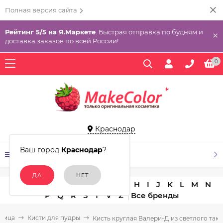
Полная версия сайта
Рейтинг 5/5 на Я.Маркете
. Быстрая отправка по будням и
×
доставка заказов по всей России!
0
Краснодар
Ваш город
Краснодар
?
КАТАЛОГ ТОВАРОВ
A
B
C
D
E
F
G
H
I
J
K
L
M
N
P
Q
R
S
T
V
Z
 лица
Кисти для пудры
Кисть круглая Валери-Д из светлого так