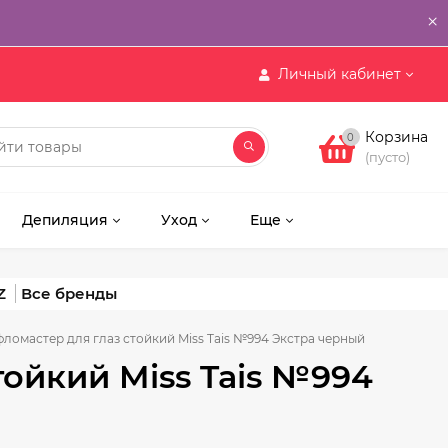
×
Личный кабинет
Корзина
0
(пусто)
Депиляция
Уход
Еще
Z
ломастер для глаз стойкий Miss Tais №994 Экстра черный
ойкий Miss Tais №994