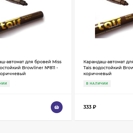
ш-автомат для бровей Miss
Карандаш-автомат для
достойкий Browliner №811 -
Tais водостойкий Brow
коричневый
коричневый
ЧИИ
В НАЛИЧИИ
333
₽