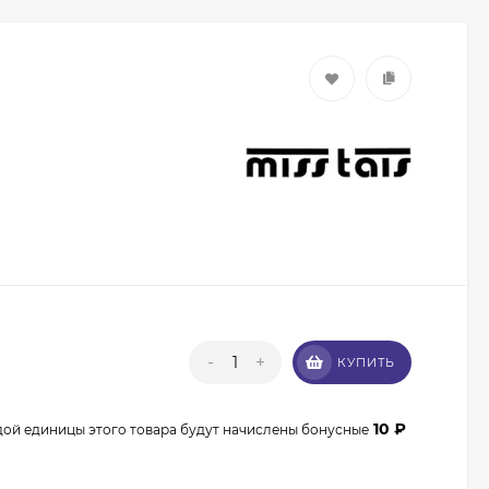
Кисть из волоса пони
Валери-Д №8 со
скосом 8М-7240
350
₽
315
₽
-
+
КУПИТЬ
10
₽
дой единицы этого товара будут начислены бонусные
Кисть из волоса
енота Валери-Д №3К
веерная 3М-932К0
350
₽