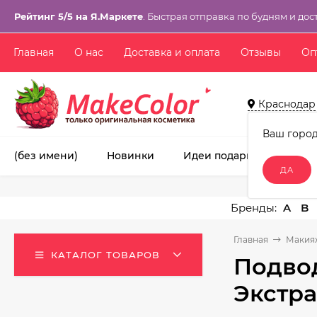
Рейтинг 5/5 на Я.Маркете
. Быстрая отправка по будням и дос
Главная
О нас
Доставка и оплата
Отзывы
Оп
Краснодар
Ваш горо
(без имени)
Новинки
Идеи подарков!
Ма
A
B
Главная
Макия
КАТАЛОГ ТОВАРОВ
Подвод
Экстр