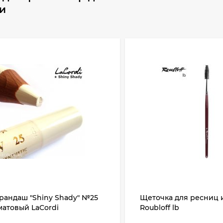
ли
рандаш "Shiny Shady" №25
Щеточка для ресниц 
матовый LaCordi
Roubloff lb