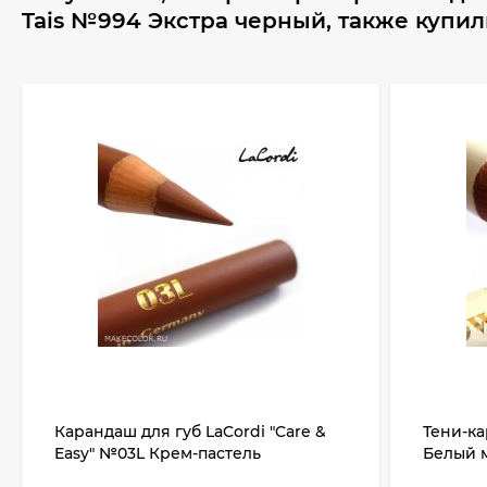
Tais №994 Экстра черный, также купи
Карандаш для губ LaCordi "Care &
Тени-ка
Easy" №03L Крем-пастель
Белый 