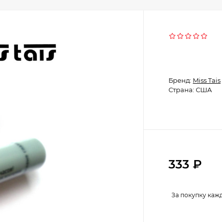
Бренд:
Miss Tais
Страна: США
333
₽
За покупку каж