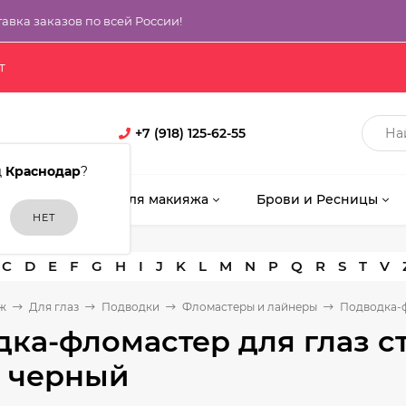
тавка заказов по всей России!
т
+7 (918) 125-62-55
д
Краснодар
?
кияж
Кисти для макияжа
Брови и Ресницы
C
D
E
F
G
H
I
J
K
L
M
N
P
Q
R
S
T
V
ж
Для глаз
Подводки
Фломастеры и лайнеры
Подводка-ф
ка-фломастер для глаз ст
а черный