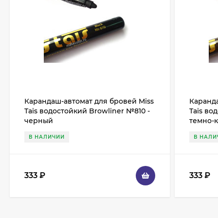
Карандаш-автомат для бровей Miss
Каранда
Tais водостойкий Browliner №810 -
Tais во
черный
темно-
В НАЛИЧИИ
В НАЛИ
333
₽
333
₽