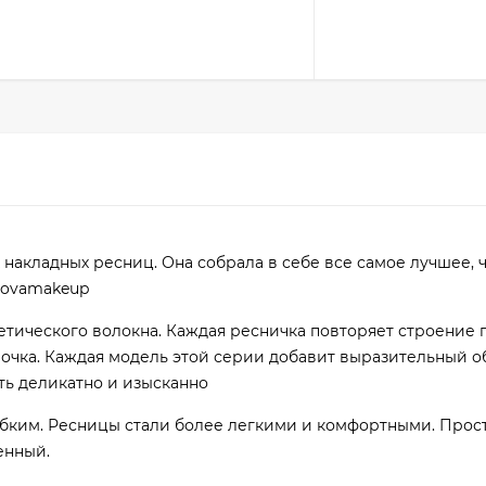
накладных ресниц. Она собрала в себе все самое лучшее, ч
novamakeup
етического волокна. Каждая ресничка повторяет строение
олочка. Каждая модель этой серии добавит выразительный о
ть деликатно и изысканно
ибким. Ресницы стали более легкими и комфортными. Прос
енный.