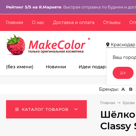
Рейтинг 5/5 на Я.Маркете
. Быстрая отправка по будням и дос
Главная
О нас
Доставка и оплата
Отзывы
Оп
Краснодар
Ваш горо
(без имени)
Новинки
Идеи подарков!
Ма
A
B
Главная
Брови 
КАТАЛОГ ТОВАРОВ
Шёлко
Classy 