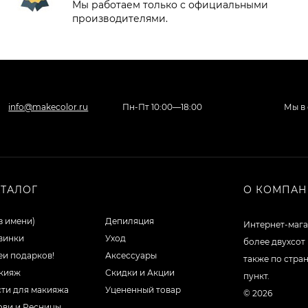
Мы работаем только с официальными
производителями.
info@makecolor.ru
Пн-Пт 10:00—18:00
Мы в 
АТАЛОГ
О КОМПА
з имени)
Депиляция
Интернет-мага
винки
Уход
более двухсот
еи подарков!
Аксессуары
также по стра
кияж
Скидки и Акции
пункт.
сти для макияжа
Уцененный товар
© 2026
ови и Ресницы