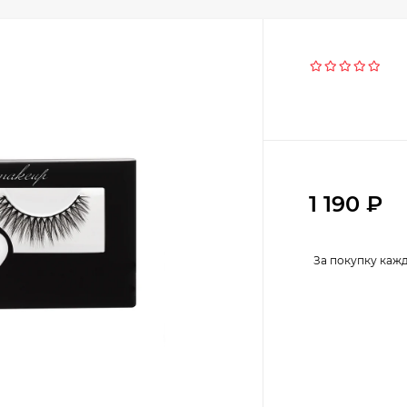
1 190
₽
За покупку каж