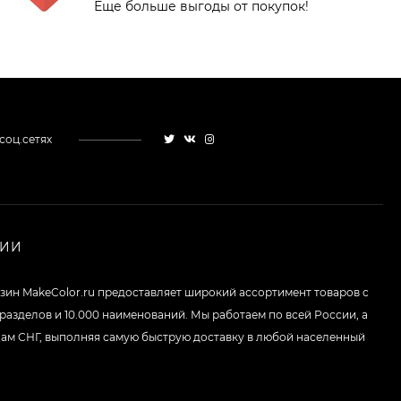
Еще больше выгоды от покупок!
Набор кистей для
оформления бровей
Shik - PROBROW bb
4 900
₽
01-05
3 590
₽
[Повреждение
соц.сетях
упаковки] Набор
крем-красок для
4 340
₽
бровей и ресниц
3 099
₽
BRONSUN с
оксидантом -
Лимитированная
серия
НИИ
Набор из 6 кистей
для макияжа
ColourPop + тубус -
зин MakeColor.ru предоставляет широкий ассортимент товаров c
4 308
₽
Ultimate Brush Cup
2 584
₽
 разделов и 10.000 наименований. Мы работаем по всей России, а
нам СНГ, выполняя самую быструю доставку в любой населенный
Палетка теней
ColourPop - Ticket To