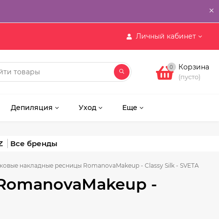
×
Личный кабинет
Корзина
0
(пусто)
Депиляция
Уход
Еще
Z
овые накладные ресницы RomanovaMakeup - Classy Silk - SVETA
RomanovaMakeup -