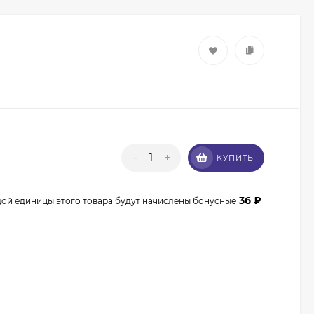
-
+
КУПИТЬ
Кисть из волоса пони
Валери-Д №8 со
36
₽
дой единицы этого товара будут начислены бонусные
скосом 8М-7240
350
₽
315
₽
Кисть из волоса
енота Валери-Д №3К
веерная 3М-932К0
350
₽