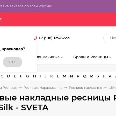
тавка заказов по всей России!
т
+7 (918) 125-62-55
д
Краснодар
?
кияж
Кисти для макияжа
Брови и Ресницы
C
D
E
F
G
H
I
J
K
L
M
N
P
Q
R
S
T
V
и Ресницы
Ресницы. Наращивание
Ресницы накладные
Шёлк
вые накладные ресницы 
Silk - SVETA