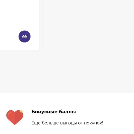
Вес:
1.7 г
Кисть для макияжа
В НАЛИЧИИ
Shik 01 таклон,
имитация белки
3 325
₽
2 950
₽
410
₽
Палетка теней
ColourPop - Off
Melrose
3 228
₽
1 936
₽
Палетка теней
ColourPop - Lush Life
3 108
₽
1 864
₽
Бонусные баллы
Еще больше выгоды от покупок!