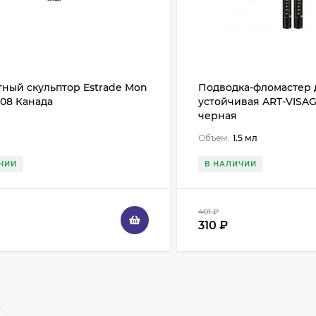
ный скульптор Estrade Mon
Подводка-фломастер 
208 Канада
устойчивая ART-VISAGE
черная
Объем:
1.5 мл
ЧИИ
В НАЛИЧИИ
401
₽
310
₽