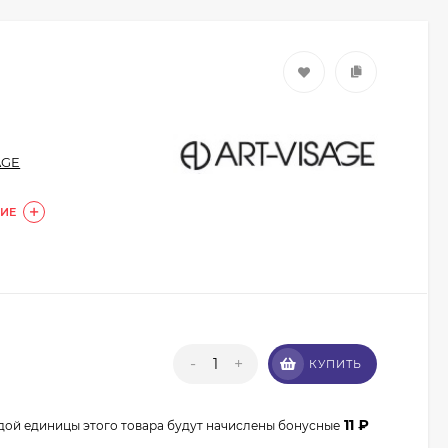
AGE
ИЕ
Кисть из волоса пони
Валери-Д №8 со
скосом 8М-7240
350
₽
315
₽
-
+
КУПИТЬ
Кисть из волоса
енота Валери-Д №3К
11
₽
дой единицы этого товара будут начислены бонусные
веерная 3М-932К0
350
₽