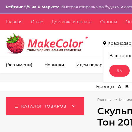
Рейтинг 5/5 на Я.Маркете
. Быстрая отправка по будням и дос
Главная
О нас
Доставка и оплата
Отзывы
Оп
Краснодар
Ваш горо
(без имени)
Новинки
Идеи подарков!
Ма
A
B
Главная
Макия
КАТАЛОГ ТОВАРОВ
Скульп
Тон 20