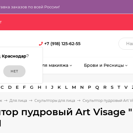
тавка заказов по всей России!
т
+7 (918) 125-62-55
д
Краснодар
?
кияж
Кисти для макияжа
Брови и Ресницы
C
D
E
F
G
H
I
J
K
L
M
N
P
Q
R
S
T
V
ж
Для лица
Скульпторы для лица
Скульптор пудровый Art Vis
тор пудровый Art Visage "E
1