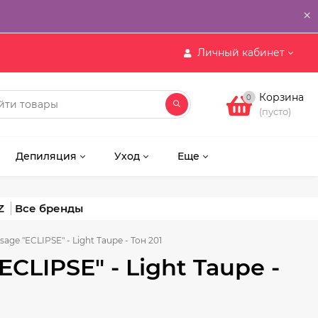
×
Личный кабинет
Корзина
0
(пусто)
Депиляция
Уход
Еще
Z
age "ECLIPSE" - Light Taupe - Тон 201
CLIPSE" - Light Taupe -