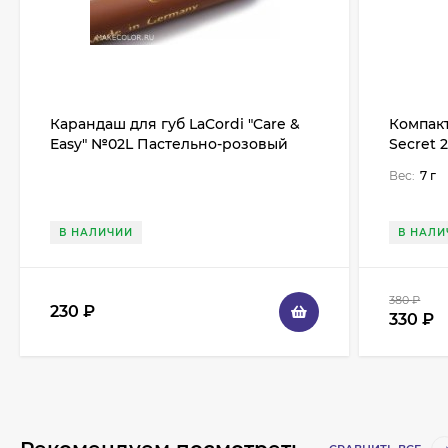
Карандаш для губ LaCordi "Care &
Компакт
Easy" №02L Пастельно-розовый
Secret 
Вес:
7 г
В НАЛИЧИИ
В НАЛИ
380
₽
230
₽
330
₽