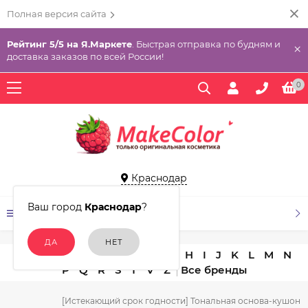
Полная версия сайта
Рейтинг 5/5 на Я.Маркете
. Быстрая отправка по будням и
×
доставка заказов по всей России!
0
Краснодар
Ваш город
Краснодар
?
КАТАЛОГ ТОВАРОВ
A
B
C
D
E
F
G
H
I
J
K
L
M
N
P
Q
R
S
T
V
Z
[Истекающий срок годности] Тональная основа-кушон