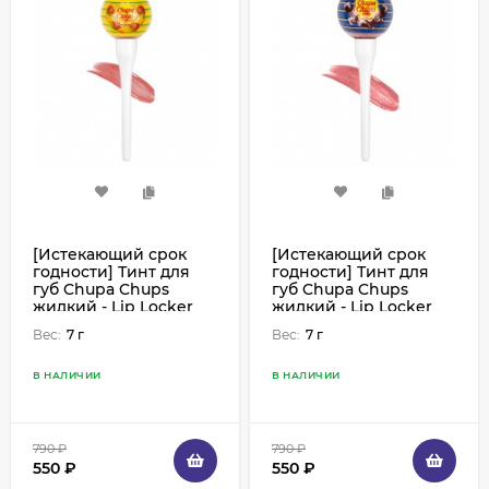
[Истекающий срок
[Истекающий срок
годности] Тинт для
годности] Тинт для
губ Chupa Chups
губ Chupa Chups
жидкий - Lip Locker
жидкий - Lip Locker
Mango с ароматом
Cola с ароматом колы
Вес:
7 г
Вес:
7 г
манго
В НАЛИЧИИ
В НАЛИЧИИ
790
₽
790
₽
550
₽
550
₽