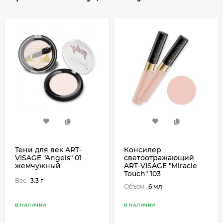
Тени для век ART-
Консилер
VISAGE "Angels" 01
светоотражающий
жемчужный
ART-VISAGE "Miracle
Touch" 103
Вес:
3.3 г
Объем:
6 мл
В НАЛИЧИИ
В НАЛИЧИИ