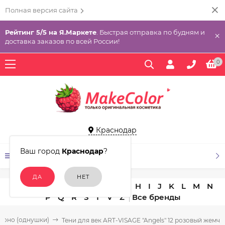
Полная версия сайта
Рейтинг 5/5 на Я.Маркете
. Быстрая отправка по будням и
×
доставка заказов по всей России!
0
Краснодар
Ваш город
Краснодар
?
КАТАЛОГ ТОВАРОВ
A
B
C
D
E
F
G
H
I
J
K
L
M
N
P
Q
R
S
T
V
Z
моно (однушки)
Тени для век ART-VISAGE "Angels" 12 розовый жемчу