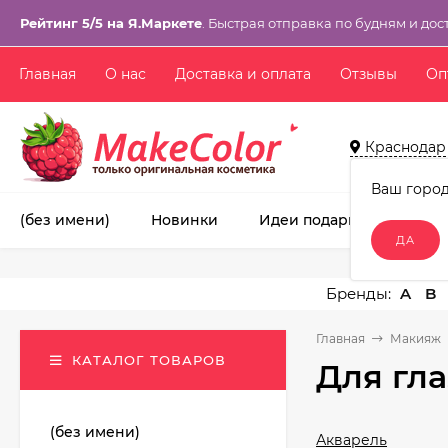
Рейтинг 5/5 на Я.Маркете
. Быстрая отправка по будням и дос
Главная
О нас
Доставка и оплата
Отзывы
Оп
Краснодар
Ваш горо
(без имени)
Новинки
Идеи подарков!
Ма
A
B
Главная
Макияж
КАТАЛОГ ТОВАРОВ
Для гла
(без имени)
Акварель