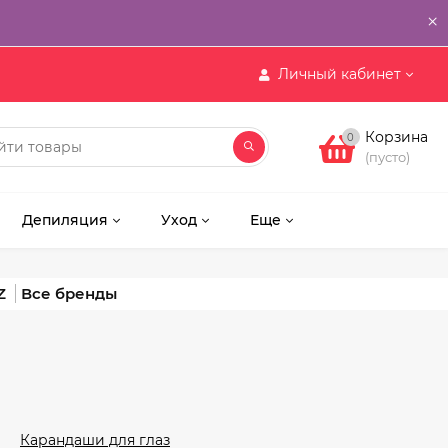
×
Личный кабинет
Корзина
0
(пусто)
Депиляция
Уход
Еще
Z
Карандаши для глаз