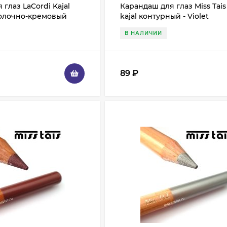
глаз LaCordi Kajal
Карандаш для глаз Miss Tai
олочно-кремовый
kajal контурный - Violet
В НАЛИЧИИ
89
₽