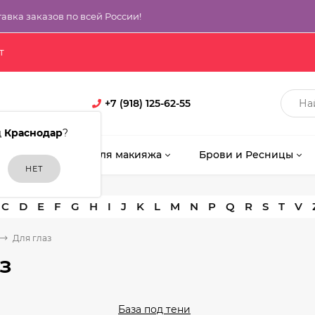
тавка заказов по всей России!
т
+7 (918) 125-62-55
д
Краснодар
?
кияж
Кисти для макияжа
Брови и Ресницы
C
D
E
F
G
H
I
J
K
L
M
N
P
Q
R
S
T
V
Для глаз
з
База под тени