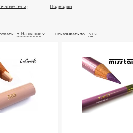
пчатые тени)
Подводки
Название
Показывать по:
30
ровать: