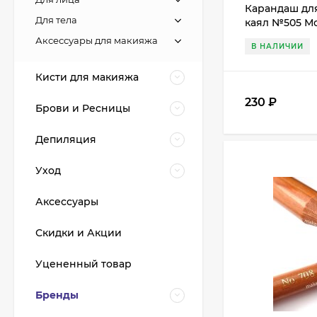
Карандаш для 
Для тела
каял №505 М
Аксессуары для макияжа
В НАЛИЧИИ
Кисти для макияжа
230
₽
Брови и Ресницы
Кисть из волоса пони
Депиляция
Валери-Д №8 со
скосом 8М-7240
350
₽
Уход
315
₽
Аксессуары
Кисть из волоса
Скидки и Акции
енота Валери-Д №3К
веерная 3М-932К0
350
₽
Уцененный товар
315
₽
Бренды