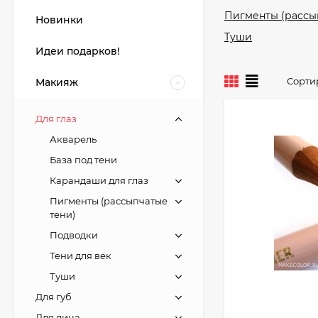
Пигменты (рассы
Новинки
Туши
Идеи подарков!
Сорти
Макияж
Для глаз
Акварель
База под тени
Карандаши для глаз
Пигменты (рассыпчатые
тени)
Подводки
Тени для век
Туши
Для губ
Для лица