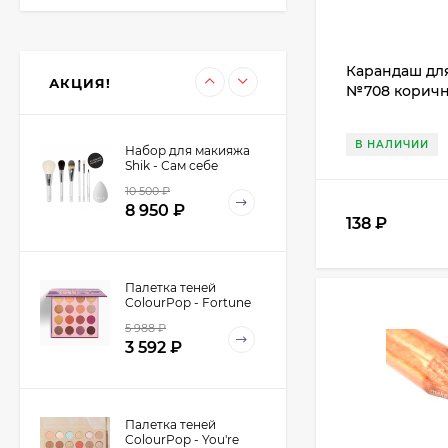
Кисть для макияжа
co10 Roubloff
овальная, для
350
₽
нанесения теней,
Карандаш для 
315
₽
корректоров и
АКЦИЯ!
растушевки,
№708 коричн
синтетика
В НАЛИЧИИ
Набор для макияжа
Shik - Сам себе
визажист - Make-Up
10 500
₽
Yourself Kit
8 950
₽
138
₽
Палетка теней
ColourPop - Fortune
5 988
₽
3 592
₽
Палетка теней
ColourPop - You're