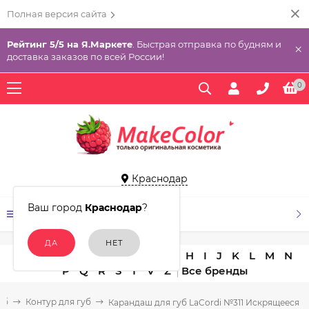
Полная версия сайта
Рейтинг 5/5 на Я.Маркете
. Быстрая отправка по будням и
×
доставка заказов по всей России!
0
Краснодар
Ваш город
Краснодар
?
КАТАЛОГ ТОВАРОВ
A
B
C
D
E
F
G
H
I
J
K
L
M
N
P
Q
R
S
T
V
Z
уб
Контур для губ
Карандаш для губ LaCordi №311 Искрящееся 