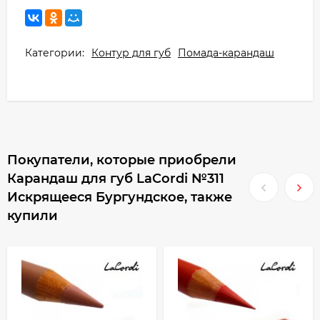
Категории:
Контур для губ
Помада-карандаш
Покупатели, которые приобрели
Карандаш для губ LaCordi №311
Искрящееся Бургундское, также
купили