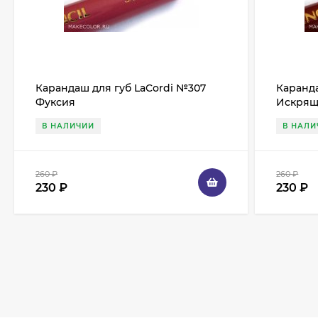
Карандаш для губ LaCordi №307
Каранда
Фуксия
Искрящ
В НАЛИЧИИ
В НАЛИ
260
₽
260
₽
230
₽
230
₽