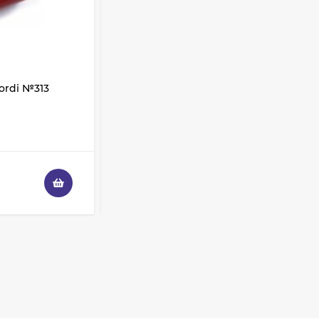
Shik 01 таклон,
имитация белки
3 325
₽
2 950
₽
ordi №313
Карандаш для губ LaCordi №314
Палетка теней
Ежевичный мусс
ColourPop - Off
Melrose
3 228
₽
В НАЛИЧИИ
1 936
₽
260
₽
230
₽
Палетка теней
ColourPop - Lush Life
3 108
₽
1 864
₽
Палетка теней
ColourPop - So Very
Lovely