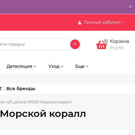
×
Личный кабинет
Корзина
0
(пусто)
Депиляция
Уход
Еще
Z
ля губ LaCordi №309 Морской коралл
 Морской коралл