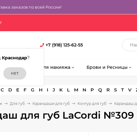
тавка заказов по всей России!
т
+7 (918) 125-62-55
д
Краснодар
?
кияж
Кисти для макияжа
Брови и Ресницы
C
D
E
F
G
H
I
J
K
L
M
N
P
Q
R
S
T
V
ж
Для губ
Карандаши для губ
Контур для губ
Карандаш д
аш для губ LaCordi №309