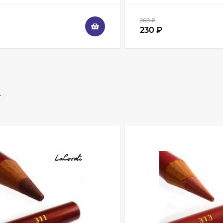
260
₽
230
₽