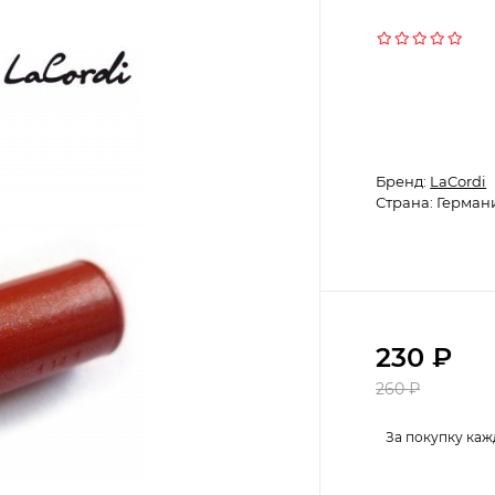
Бренд:
LaCordi
Страна: Герман
230
₽
260
₽
За покупку каж