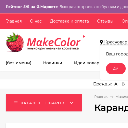
Рейтинг 5/5 на Я.Маркете
. Быстрая отправка по будням и дос
Главная
О нас
Доставка и оплата
Отзывы
Оп
Краснодар
Ваш горо
(без имени)
Новинки
Идеи подарков!
Ма
A
B
Главная
Макия
КАТАЛОГ ТОВАРОВ
Каранд