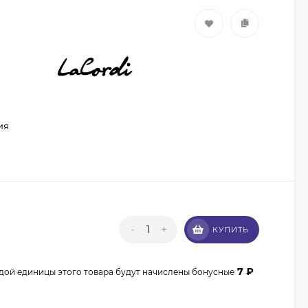
ия
Кисть из волоса пони
Валери-Д №8 со
скосом 8М-7240
350
₽
315
₽
-
+
КУПИТЬ
Кисть из волоса
енота Валери-Д №3К
веерная 3М-932К0
7
₽
дой единицы этого товара будут начислены бонусные
350
₽
315
₽