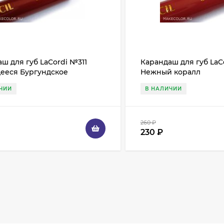
ш для губ LaCordi №311
Карандаш для губ LaC
ееся Бургундское
Нежный коралл
ЧИИ
В НАЛИЧИИ
260
₽
230
₽