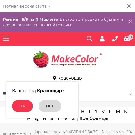
Полная версия сайта
Рейтинг 5/5 на Я.Маркете
. Быстрая отправка по будням и
×
доставка заказов по всей России!
0
Краснодар
Ваш город
Краснодар
?
КАТАЛОГ ТОВАРОВ
A
B
C
D
E
F
G
H
I
J
K
L
M
N
P
Q
R
S
T
V
Z
Карандаш для губ VIVIENNE SABO - Jolies Levres - 104
даши для губ