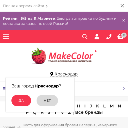
Полная версия сайта
Рейтинг 5/5 на Я.Маркете
. Быстрая отправка по будням и
×
доставка заказов по всей России!
0
Краснодар
Ваш город
Краснодар
?
КАТАЛОГ ТОВАРОВ
A
B
C
D
E
F
G
H
I
J
K
L
M
N
P
Q
R
S
T
V
Z
Кисть для оформления бровей Валери-Д из черного
я бровей