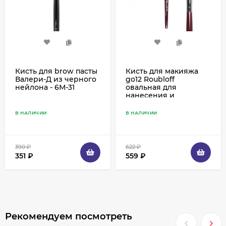
Кисть для brow пасты
Кисть для макияжа
Валери-Д из черного
go12 Roubloff
нейлона - 6М-31
овальная для
нанесения и
растушевки теней,
коза белая
В НАЛИЧИИ
В НАЛИЧИИ
390
₽
622
₽
351
₽
559
₽
Рекомендуем посмотреть