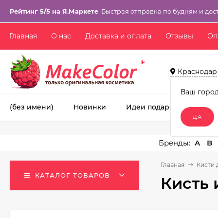
Рейтинг 5/5 на Я.Маркете
. Быстрая отправка по будням и дос
Главная
О нас
Доставка и оплата
Отзывы
Оп
Краснодар
Ваш горо
(без имени)
Новинки
Идеи подарков!
Ма
A
B
Главная
Кисти 
КАТАЛОГ ТОВАРОВ
Кисть 