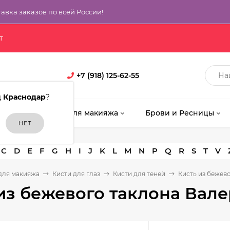
тавка заказов по всей России!
т
+7 (918) 125-62-55
д
Краснодар
?
кияж
Кисти для макияжа
Брови и Ресницы
C
D
E
F
G
H
I
J
K
L
M
N
P
Q
R
S
T
V
для макияжа
Кисти для глаз
Кисти для теней
Кисть из бежев
из бежевого таклона Вале