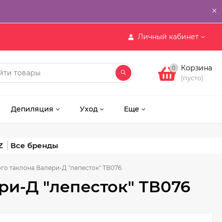
×
Личный кабинет
Корзина
0
(пусто)
Депиляция
Уход
Еще
Z
ого таклона Валери-Д "лепесток" ТВ076
ри-Д "лепесток" ТВ076