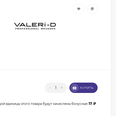
Кисть из волоса пони
Валери-Д №8 со
скосом 8М-7240
350
₽
315
₽
-
+
КУПИТЬ
Кисть из волоса
енота Валери-Д №3К
веерная 3М-932К0
17
₽
350
₽
дой единицы этого товара будут начислены бонусные
315
₽