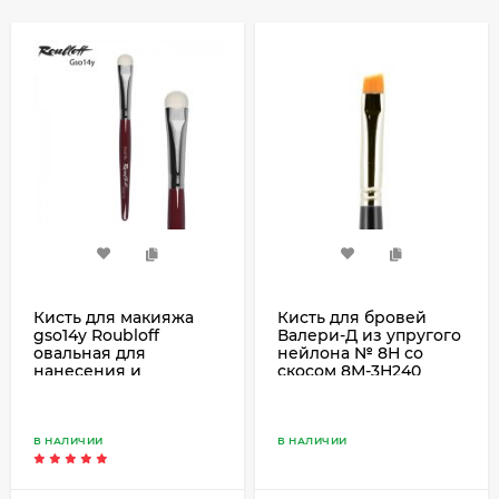
Кисть для макияжа
Кисть для бровей
gso14y Roubloff
Валери-Д из упругого
овальная для
нейлона № 8Н со
нанесения и
скосом 8М-3Н240
растушевки теней,
синтетика имитация
козы
В НАЛИЧИИ
В НАЛИЧИИ