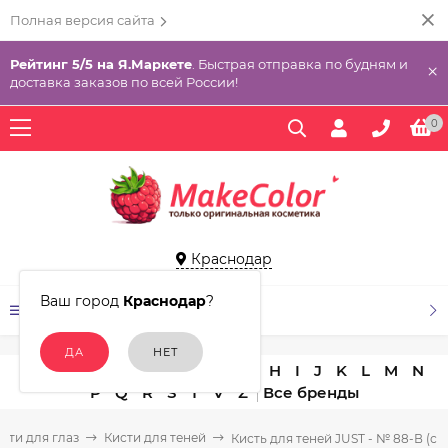
Полная версия сайта
Рейтинг 5/5 на Я.Маркете
. Быстрая отправка по будням и
×
доставка заказов по всей России!
0
Краснодар
Ваш город
Краснодар
?
КАТАЛОГ ТОВАРОВ
A
B
C
D
E
F
G
H
I
J
K
L
M
N
P
Q
R
S
T
V
Z
сти для глаз
Кисти для теней
Кисть для теней JUST - № 88-В (си