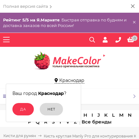
Полная версия сайта
Рейтинг 5/5 на Я.Маркете
. Быстрая отправка по будням и
×
доставка заказов по всей России!
0
Краснодар
Ваш город
Краснодар
?
КАТАЛОГ ТОВАРОВ
A
B
C
D
E
F
G
H
I
J
K
L
M
N
P
Q
R
S
T
V
Z
Кисти для румян
Кисть круглая Manly Pro для контурирования К8