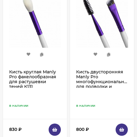
Кисть круглая Manly
Кисть двусторонняя
Pro факелообразная
Manly Pro
для растушевки
многофункциональная
теней К131
для подводки и
расчесывания
ресниц К129
В НАЛИЧИИ
В НАЛИЧИИ
830
₽
800
₽