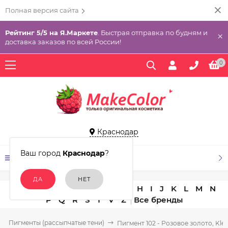
Полная версия сайта
Рейтинг 5/5 на Я.Маркете
. Быстрая отправка по будням и
×
доставка заказов по всей России!
0
Краснодар
Ваш город
Краснодар
?
КАТАЛОГ ТОВАРОВ
A
B
C
D
E
F
G
H
I
J
K
L
M
N
P
Q
R
S
T
V
Z
Пигменты (рассыпчатые тени)
Пигмент 102 - Розовое золото, Kle