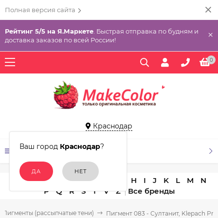
Полная версия сайта
Рейтинг 5/5 на Я.Маркете
. Быстрая отправка по будням и
×
доставка заказов по всей России!
0
Краснодар
Ваш город
Краснодар
?
КАТАЛОГ ТОВАРОВ
A
B
C
D
E
F
G
H
I
J
K
L
M
N
P
Q
R
S
T
V
Z
Пигменты (рассыпчатые тени)
Пигмент 083 - Султанит, Klepach Pro