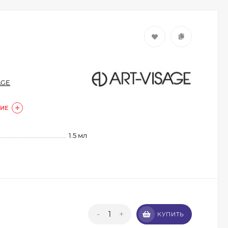
AGE
ИЕ
1.5 мл
Кисть из волоса пони
Валери-Д №8 со
скосом 8М-7240
350
₽
315
₽
-
+
Кисть из волоса
КУПИТЬ
енота Валери-Д №3К