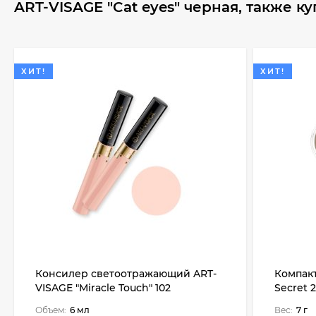
ART-VISAGE "Cat eyes" черная, также к
ХИТ!
ХИТ!
Консилер светоотражающий ART-
Компакт
VISAGE "Miracle Touch" 102
Secret 
Объем:
6 мл
Вес:
7 г