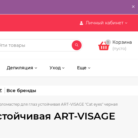
×
Личный кабинет
Корзина
0
(пусто)
Депиляция
Уход
Еще
Z
ломастер для глаз устойчивая ART-VISAGE "Cat eyes" черная
стойчивая ART-VISAGE