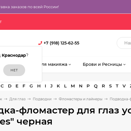
тавка заказов по всей России!
т
+7 (918) 125-62-55
д
Краснодар
?
кияж
Кисти для макияжа
Брови и Ресницы
C
D
E
F
G
H
I
J
K
L
M
N
P
Q
R
S
T
V
ж
Для глаз
Подводки
Фломастеры и лайнеры
Подводка-ф
ка-фломастер для глаз у
yes" черная