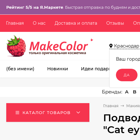
Рейтинг 5/5 на Я.Маркете
. Быстрая отправка по будням и дос
Главная
О нас
Доставка и оплата
Отзывы
Оп
Краснодар
Ваш горо
(без имени)
Новинки
Идеи подарков!
Ма
A
B
Главная
Макия
КАТАЛОГ ТОВАРОВ
Подвод
"Cat e