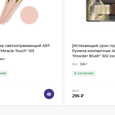
ер светоотражающий ART-
[Истекающий срок го
"Miracle Touch" 103
Румяна компактные A
"Powder Blush" 302 ice
 мл
Вес:
3.8 г
ЧИИ
В НАЛИЧИИ
371
₽
296
₽