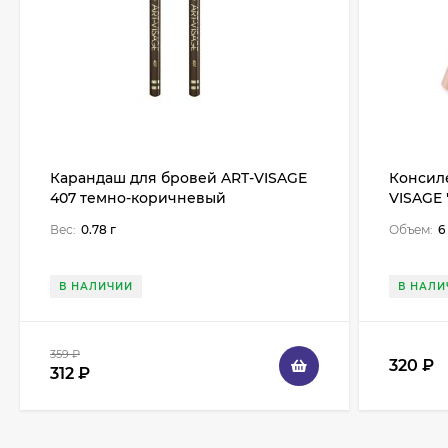
Карандаш для бровей ART-VISAGE
Консил
407 темно-коричневый
VISAGE 
Вес:
0.78 г
Объем:
6
В НАЛИЧИИ
В НАЛИ
359
₽
320
₽
312
₽