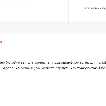
За покупку каж
0
eliner/ Устойчивая ультрачерная подводка-фломастер для гла
! Идеально ровные, вы можете сделать как тонкую, так и б