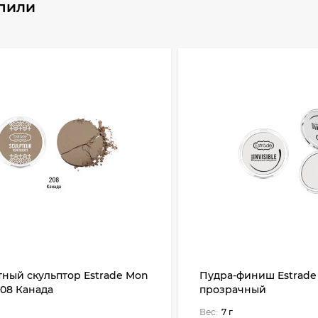
упили
ный скульптор Estrade Mon
Пудра-финиш Estrade I
208 Канада
прозрачный
Вес:
7 г