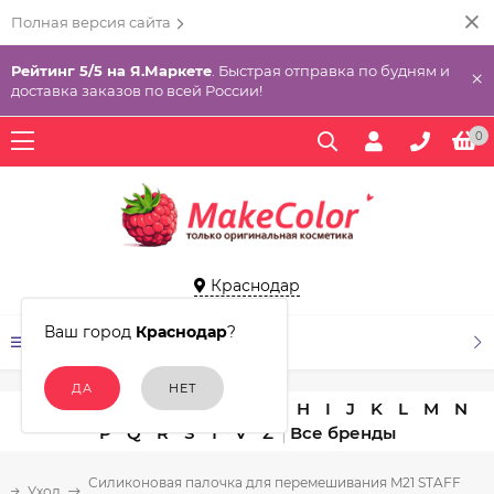
Полная версия сайта
Рейтинг 5/5 на Я.Маркете
. Быстрая отправка по будням и
×
доставка заказов по всей России!
0
Краснодар
Ваш город
Краснодар
?
КАТАЛОГ ТОВАРОВ
A
B
C
D
E
F
G
H
I
J
K
L
M
N
P
Q
R
S
T
V
Z
Силиконовая палочка для перемешивания M21 STAFF
Уход