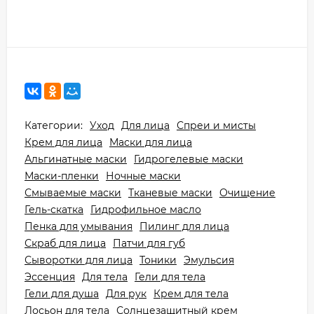
Категории:
Уход
Для лица
Спреи и мисты
Крем для лица
Маски для лица
Альгинатные маски
Гидрогелевые маски
Маски-пленки
Ночные маски
Смываемые маски
Тканевые маски
Очищение
Гель-скатка
Гидрофильное масло
Пенка для умывания
Пилинг для лица
Скраб для лица
Патчи для губ
Сыворотки для лица
Тоники
Эмульсия
Эссенция
Для тела
Гели для тела
Гели для душа
Для рук
Крем для тела
Лосьон для тела
Солнцезащитный крем