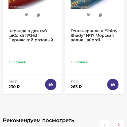
Карандаш для губ
Тени-карандаш "Shiny
LaCordi №363
Shady" №17 Морская
Парижский розовый
волна LaCordi
В НАЛИЧИИ
В НАЛИЧИИ
260
₽
310
₽
230
₽
263
₽
Рекомендуем посмотреть