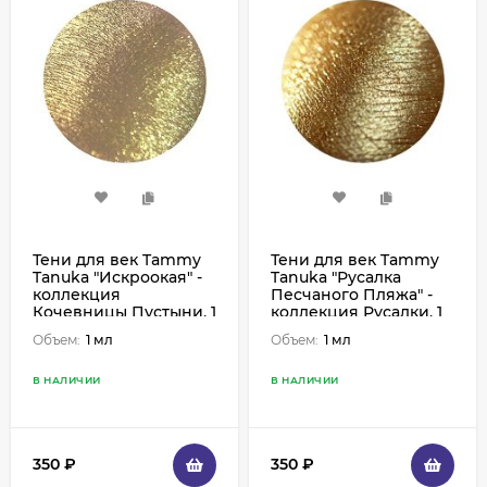
Тени для век Tammy
Тени для век Tammy
Tanuka "Искроокая" -
Tanuka "Русалка
коллекция
Песчаного Пляжа" -
Кочевницы Пустыни, 1
коллекция Русалки, 1
мл
мл
Объем:
1 мл
Объем:
1 мл
В НАЛИЧИИ
В НАЛИЧИИ
350
₽
350
₽