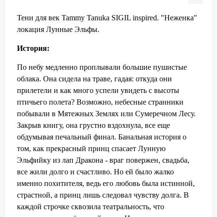
Тени для век Tammy Tanuka SIGIL inspired. "Неженка"
локация Лунные Эльфы.
История:
По небу медленно проплывали большие пушистые
облака. Она сидела на траве, гадая: откуда они
прилетели и как много успели увидеть с высоты
птичьего полета? Возможно, небесные странники
побывали в Мятежных Землях или Сумеречном Лесу.
Закрыв книгу, она грустно вздохнула, все еще
обдумывая печальный финал. Банальная история о
том, как прекрасный принц спасает Лунную
Эльфийку из лап Дракона - враг повержен, свадьба,
все жили долго и счастливо. Но ей было жалко
именно похитителя, ведь его любовь была истинной,
страстной, а принц лишь следовал чувству долга. В
каждой строчке сквозила театральность, что