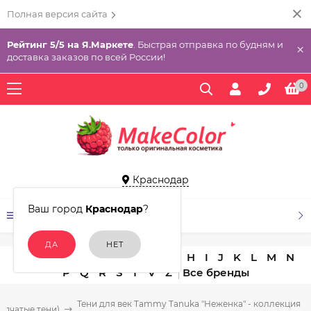
Полная версия сайта
Рейтинг 5/5 на Я.Маркете
. Быстрая отправка по будням и
×
доставка заказов по всей России!
0
Краснодар
Ваш город
Краснодар
?
КАТАЛОГ ТОВАРОВ
A
B
C
D
E
F
G
H
I
J
K
L
M
N
P
Q
R
S
T
V
Z
Тени для век Tammy Tanuka "Неженка" - коллекция
ыпчатые тени)