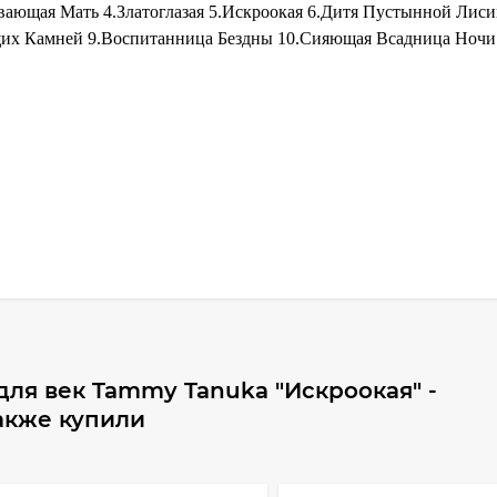
вающая Мать 4.Златоглазая 5.Искроокая 6.Дитя Пустынной Лис
щих Камней 9.Воспитанница Бездны 10.Сияющая Всадница Ночи
для век Tammy Tanuka "Искроокая" -
также купили