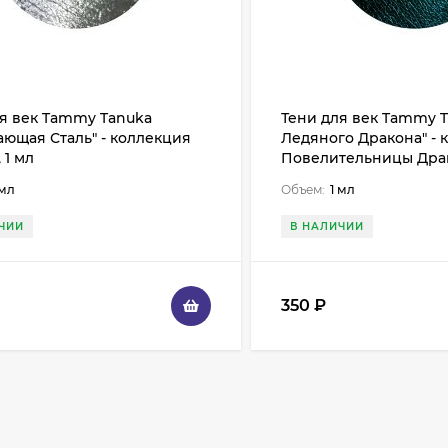
ля век Tammy Tanuka
Тени для век Tammy T
ющая Сталь" - коллекция
Ледяного Дракона" - 
 1 мл
Повелительницы Драк
 мл
Объем:
1 мл
ЧИИ
В НАЛИЧИИ
350
₽