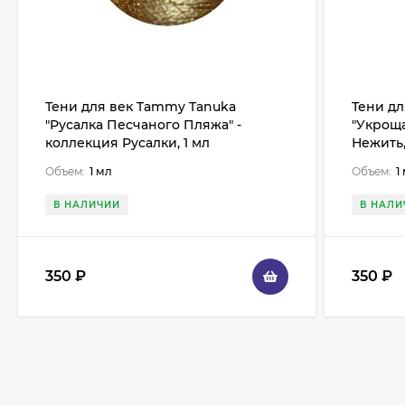
Тени для век Tammy Tanuka
Тени д
"Русалка Песчаного Пляжа" -
"Укроща
коллекция Русалки, 1 мл
Нежить,
Объем:
1 мл
Объем:
1
В НАЛИЧИИ
В НАЛИ
350
₽
350
₽