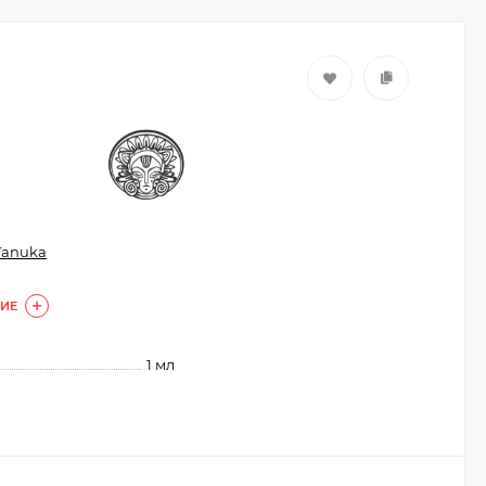
Tanuka
ИЕ
1 мл
Кисть из волоса пони
Валери-Д №8 со
скосом 8М-7240
350
₽
315
₽