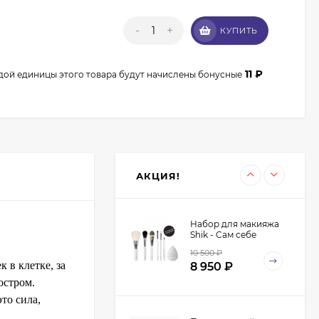
-
+
Кисть из волоса
КУПИТЬ
енота Валери-Д №3К
веерная 3М-932К0
350
₽
315
₽
11
₽
дой единицы этого товара будут начислены бонусные
Кисть для макияжа
co10 Roubloff
овальная, для
350
₽
нанесения теней,
315
₽
корректоров и
АКЦИЯ!
растушевки,
синтетика
Набор для макияжа
Shik - Сам себе
визажист - Make-Up
10 500
₽
Yourself Kit
 в клетке, за
8 950
₽
остром.
то сила,