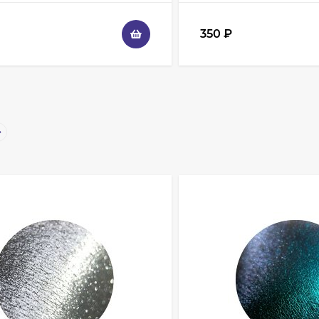
350
₽