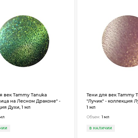
ля век Tammy Tanuka
Тени для век Tammy 
ица на Лесном Драконе" -
"Лучик" - коллекция 
ия Духи, 1 мл
1 мл
 мл
Объем:
1 мл
ЧИИ
В НАЛИЧИИ