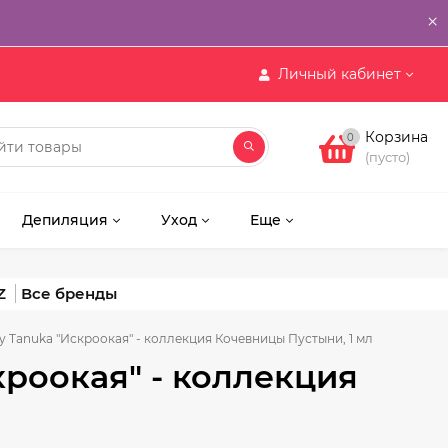
×
Личный кабинет
Корзина
0
(пусто)
Депиляция
Уход
Еще
Z
 Tanuka "Искроокая" - коллекция Кочевницы Пустыни, 1 мл
роокая" - коллекция