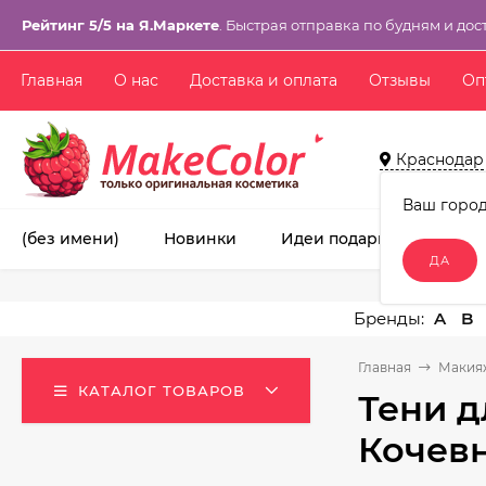
Рейтинг 5/5 на Я.Маркете
. Быстрая отправка по будням и дос
Главная
О нас
Доставка и оплата
Отзывы
Оп
Краснодар
Ваш горо
(без имени)
Новинки
Идеи подарков!
Ма
A
B
Главная
Макия
КАТАЛОГ ТОВАРОВ
Тени д
Кочевн