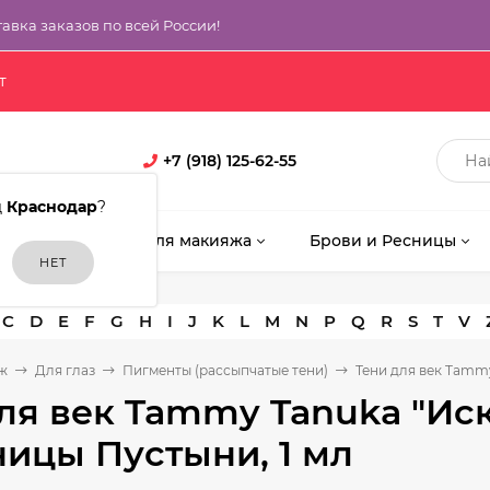
тавка заказов по всей России!
т
+7 (918) 125-62-55
д
Краснодар
?
кияж
Кисти для макияжа
Брови и Ресницы
C
D
E
F
G
H
I
J
K
L
M
N
P
Q
R
S
T
V
ж
Для глаз
Пигменты (рассыпчатые тени)
Тени для век Tammy
ля век Tammy Tanuka "Иск
ицы Пустыни, 1 мл