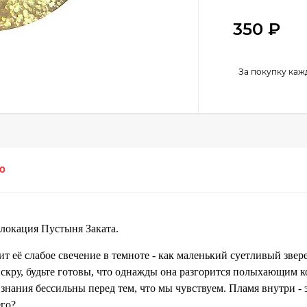
350
₽
За покупку каж
0
 локация Пустыня Заката.
ит её слабое свечение в темноте - как маленький суетливый зверек
искру, будьте готовы, что однажды она разгорится полыхающим к
нания бессильны перед тем, что мы чувствуем. Пламя внутри - э
его?