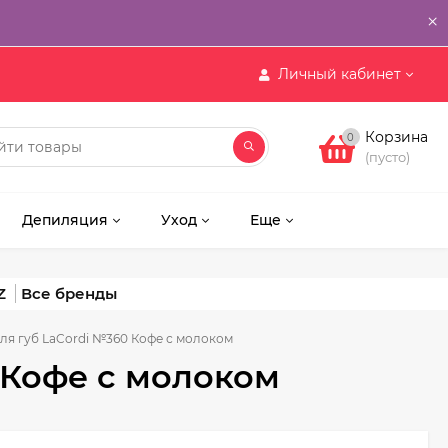
×
Личный кабинет
Корзина
0
(пусто)
Депиляция
Уход
Еще
Z
ля губ LaCordi №360 Кофе с молоком
 Кофе с молоком