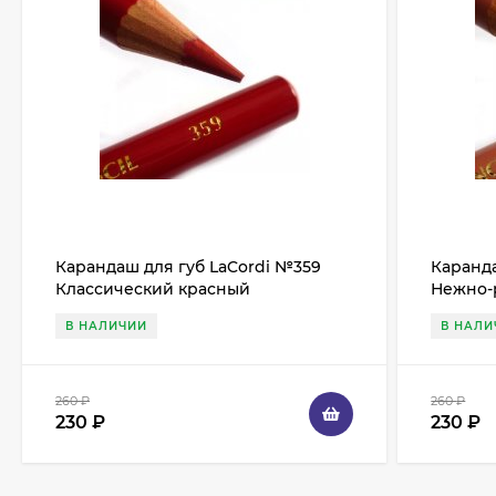
Карандаш для губ LaCordi №359
Каранда
Классический красный
Нежно-
В НАЛИЧИИ
В НАЛИ
260
₽
260
₽
230
₽
230
₽