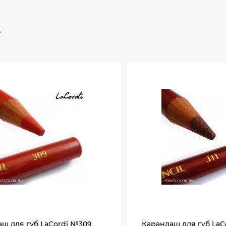
ш для губ LaCordi №309
Карандаш для губ LaC