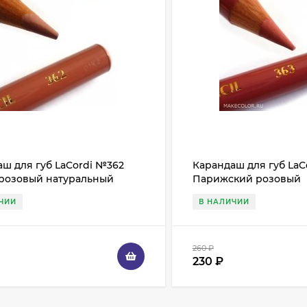
ш для губ LaCordi №362
Карандаш для губ LaC
розовый натуральный
Парижский розовый
ЧИИ
В НАЛИЧИИ
260
₽
230
₽