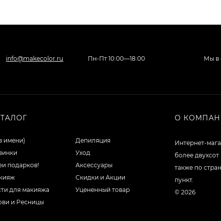
info@makecolor.ru
Пн-Пт 10:00—18:00
Мы в 
АТАЛОГ
О КОМПА
з имени)
Депиляция
Интернет-мага
винки
Уход
более двухсот
еи подарков!
Аксессуары
также по стра
кияж
Скидки и Акции
пункт.
сти для макияжа
Уцененный товар
© 2026
ови и Ресницы