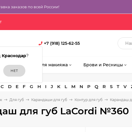
тавка заказов по всей России!
т
+7 (918) 125-62-55
д
Краснодар
?
кияж
Кисти для макияжа
Брови и Ресницы
C
D
E
F
G
H
I
J
K
L
M
N
P
Q
R
S
T
V
ж
Для губ
Карандаши для губ
Контур для губ
Карандаш д
аш для губ LaCordi №360