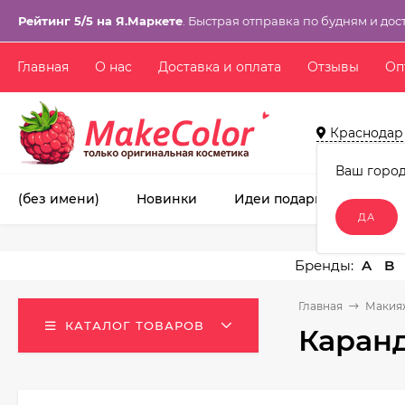
Рейтинг 5/5 на Я.Маркете
. Быстрая отправка по будням и дос
Главная
О нас
Доставка и оплата
Отзывы
Оп
Краснодар
Ваш горо
(без имени)
Новинки
Идеи подарков!
Ма
A
B
Главная
Макия
КАТАЛОГ ТОВАРОВ
Каранд