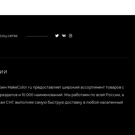
Кисть для макияжа
Shik 01 таклон,
имитация белки
3 325
₽
2 950
₽
соц.сетях
Палетка теней
ColourPop - Off
Melrose
3 228
₽
1 936
₽
НИИ
Палетка теней
зин MakeColor.ru предоставляет широкий ассортимент товаров c
ColourPop - Lush Life
 разделов и 10.000 наименований. Мы работаем по всей России, а
3 108
₽
1 864
₽
нам СНГ, выполняя самую быструю доставку в любой населенный
Палетка теней
ColourPop - So Very
Lovely