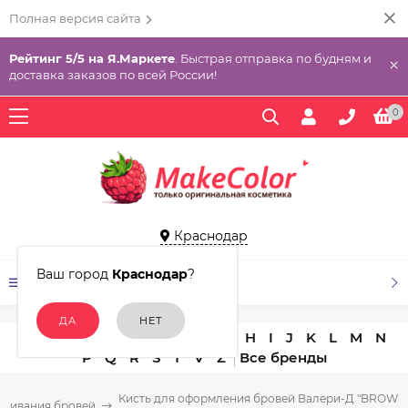
Полная версия сайта
Рейтинг 5/5 на Я.Маркете
. Быстрая отправка по будням и
×
доставка заказов по всей России!
0
Краснодар
Ваш город
Краснодар
?
КАТАЛОГ ТОВАРОВ
A
B
C
D
E
F
G
H
I
J
K
L
M
N
P
Q
R
S
T
V
Z
Кисть для оформления бровей Валери-Д "BROW" 
ашивания бровей