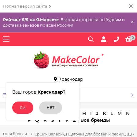
Полная версия сайта
Рейтинг 5/5 на Я.Маркете
. Быстрая отправка по будням и
×
доставка заказов по всей России!
0
Краснодар
Ваш город
Краснодар
?
КАТАЛОГ ТОВАРОВ
A
B
C
D
E
F
G
H
I
J
K
L
M
N
P
Q
R
S
T
V
Z
ти для бровей
Ершик Валери-Д щеточка для бровей и ресниц ЩТ-1