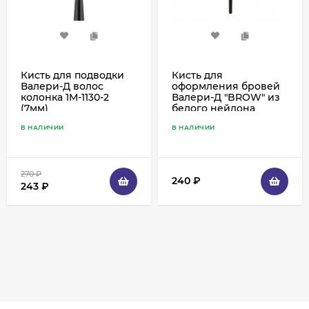
Кисть для подводки
Кисть для
Валери-Д волос
оформления бровей
колонка 1M-1130-2
Валери-Д "BROW" из
(7мм)
белого нейлона
скошенная Б054
В НАЛИЧИИ
В НАЛИЧИИ
270
₽
240
₽
243
₽