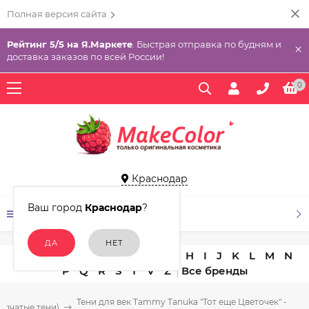
Полная версия сайта
Рейтинг 5/5 на Я.Маркете
. Быстрая отправка по будням и
×
доставка заказов по всей России!
0
Краснодар
Ваш город
Краснодар
?
КАТАЛОГ ТОВАРОВ
A
B
C
D
E
F
G
H
I
J
K
L
M
N
P
Q
R
S
T
V
Z
Тени для век Tammy Tanuka "Тот еще Цветочек" -
ыпчатые тени)