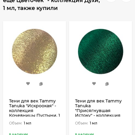
еще Цветочек" - коллекция Духи,
1 мл, также купили
Тени для век Tammy
Тени для век Tammy
Tanuka "Искроокая" -
Tanuka
коллекция
"Присягнувшая
Кочевницы Пустыни, 1
Истоку" - коллекция
мл
Приветливый берег, 1
Объем:
1 мл
Объем:
1 мл
мл
В НАЛИЧИИ
В НАЛИЧИИ