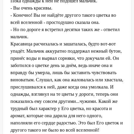
Пока однажды к ней не подошёл мальчик.
- Вы очень красивы.
- Конечно! Вы не найдёте другого такого цветка во
всей вселенной - простодушно сказала она.
- Но по дороге я встретил десятки таких же - ответил
мальчик.
Красавица расчихалась и зашаталась, будто вот-вот
упадёт. Мальчик аккуратно поддержал нежный бутон,
принёс воды и вырвал сорняки, что докучали ей. Он
заботился о цветке день за днём, ведь иначе она и
вправду бы умерла, лишь бы заставить чувствовать
виноватым. Слушал, как она жаловалась или хвастала,
прислушивался к ней, даже когда она умолкала. И
однажды, взглянул на те цветы у дороги, теперь они
показались ему совсем другими...чужими. Какой же
трудный был характер у Его цветка, но красота и
аромат, которые она дарила для него одного,
наполняли его сердце радостью. Это был Его цветок и
другого такого не было во всей вселенной!