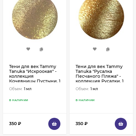
Тени для век Tammy
Тени для век Tammy
Tanuka "Искроокая" -
Tanuka "Русалка
коллекция
Песчаного Пляжа" -
Кочевницы Пустыни, 1
коллекция Русалки, 1
мл
мл
Объем:
1 мл
Объем:
1 мл
В НАЛИЧИИ
В НАЛИЧИИ
350
₽
350
₽