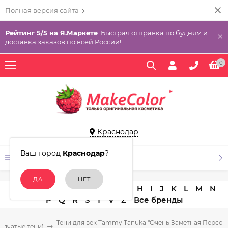
Полная версия сайта
Рейтинг 5/5 на Я.Маркете
. Быстрая отправка по будням и
×
доставка заказов по всей России!
0
Краснодар
Ваш город
Краснодар
?
КАТАЛОГ ТОВАРОВ
A
B
C
D
E
F
G
H
I
J
K
L
M
N
P
Q
R
S
T
V
Z
Тени для век Tammy Tanuka "Очень Заметная Персона
ыпчатые тени)