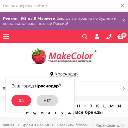
Полная версия сайта
Рейтинг 5/5 на Я.Маркете
. Быстрая отправка по будням и
×
доставка заказов по всей России!
0
Краснодар
Ваш город
Краснодар
?
КАТАЛОГ ТОВАРОВ
A
B
C
D
E
F
G
H
I
J
K
L
M
N
P
Q
R
S
T
V
Z
Главная
Брови и Ресницы
Макияж бровей
Карандаши для б