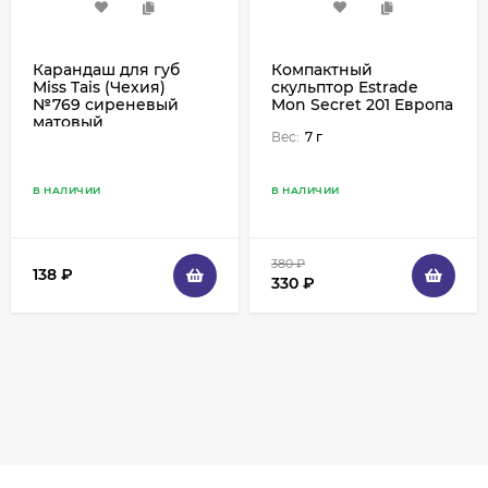
Карандаш для губ
Компактный
Miss Tais (Чехия)
скульптор Estrade
№769 сиреневый
Mon Secret 201 Европа
матовый
Вес:
7 г
В НАЛИЧИИ
В НАЛИЧИИ
380
₽
138
₽
330
₽