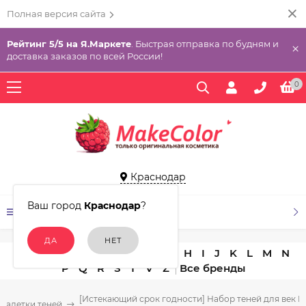
Полная версия сайта
Рейтинг 5/5 на Я.Маркете
. Быстрая отправка по будням и
×
доставка заказов по всей России!
0
Краснодар
Ваш город
Краснодар
?
КАТАЛОГ ТОВАРОВ
A
B
C
D
E
F
G
H
I
J
K
L
M
N
P
Q
R
S
T
V
Z
[Истекающий срок годности] Набор теней для век L
Палетки теней