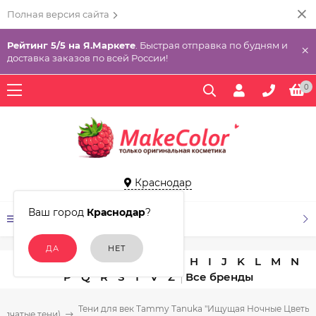
Полная версия сайта
Рейтинг 5/5 на Я.Маркете
. Быстрая отправка по будням и
×
доставка заказов по всей России!
0
Краснодар
Ваш город
Краснодар
?
КАТАЛОГ ТОВАРОВ
A
B
C
D
E
F
G
H
I
J
K
L
M
N
P
Q
R
S
T
V
Z
Тени для век Tammy Tanuka "Ищущая Ночные Цветы" 
ыпчатые тени)