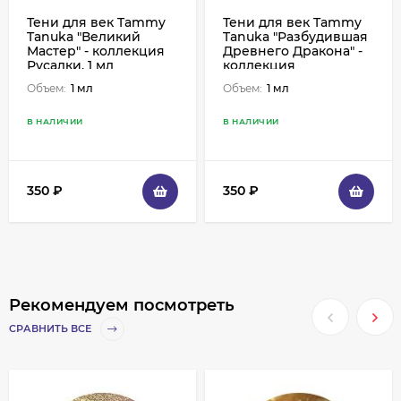
Тени для век Tammy
Тени для век Tammy
Tanuka "Великий
Tanuka "Разбудившая
Мастер" - коллекция
Древнего Дракона" -
Русалки, 1 мл
коллекция
Повелительницы
Объем:
1 мл
Объем:
1 мл
Драконов, 1 мл
В НАЛИЧИИ
В НАЛИЧИИ
350
₽
350
₽
Рекомендуем посмотреть
СРАВНИТЬ ВСЕ