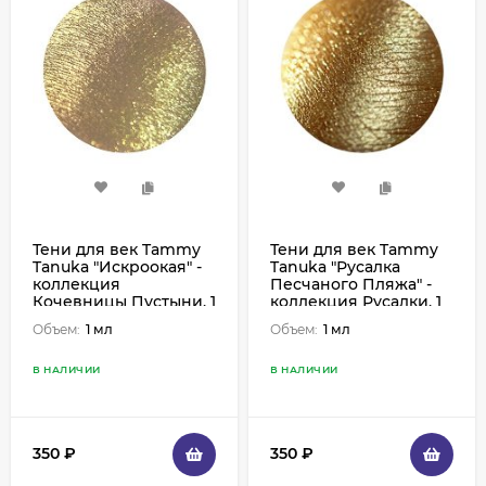
Тени для век Tammy
Тени для век Tammy
Tanuka "Искроокая" -
Tanuka "Русалка
коллекция
Песчаного Пляжа" -
Кочевницы Пустыни, 1
коллекция Русалки, 1
мл
мл
Объем:
1 мл
Объем:
1 мл
В НАЛИЧИИ
В НАЛИЧИИ
350
₽
350
₽