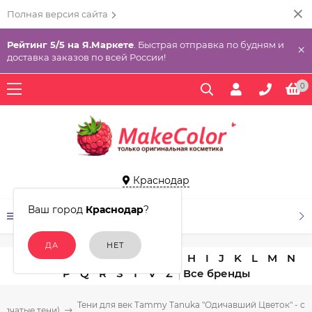
Полная версия сайта
Рейтинг 5/5 на Я.Маркете
. Быстрая отправка по будням и
×
доставка заказов по всей России!
0
Краснодар
Ваш город
Краснодар
?
КАТАЛОГ ТОВАРОВ
A
B
C
D
E
F
G
H
I
J
K
L
M
N
P
Q
R
S
T
V
Z
Тени для век Tammy Tanuka "Одичавший Цветок" - се
ыпчатые тени)