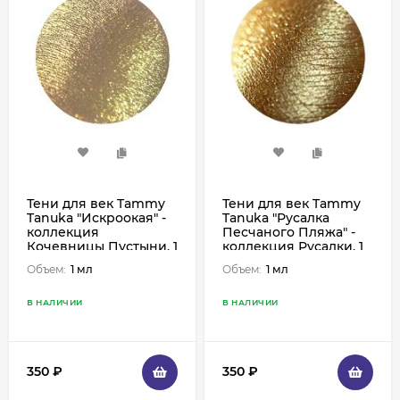
Тени для век Tammy
Тени для век Tammy
Tanuka "Искроокая" -
Tanuka "Русалка
коллекция
Песчаного Пляжа" -
Кочевницы Пустыни, 1
коллекция Русалки, 1
мл
мл
Объем:
1 мл
Объем:
1 мл
В НАЛИЧИИ
В НАЛИЧИИ
350
₽
350
₽